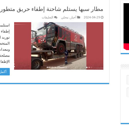
مطار سبها يستلم شاحنة إطفاء حريق متطور
على
2024-04-29
أخبار
,
محلي
التعليقات
مطار
سبها
استلمت
يستلم
إطفاء ح
شاحنة
إطفاء
حريق
المتخص
متطورة
مغلقة
ومعدات
مصلحة 
الإطفا
أكمل 