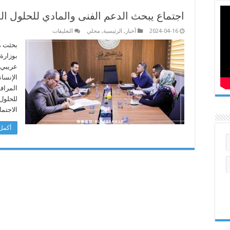
اجتماع يبحث الدعم الفنى والمادي للحلول الم
على
2024-04-16
أخبار
,
الرئيسية
,
محلي
التعليقات
اجتماع
يبحث
بحثت م
الدعم
بوزارة
الفنى
والمادي
عريبي 
للحلول
الإنسان
المستدامة
للنازحين
المراف
داخلياً
مغلقة
للحلول 
الاجتما
أكمل 