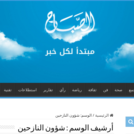
مع
صحة
فن
ثقافة
رياضة
رأي
تقارير
استطلاعات
تقنية
الرئيسية
/
الوسم:
شؤون النازحين
أرشيف الوسم :
شؤون النازحين