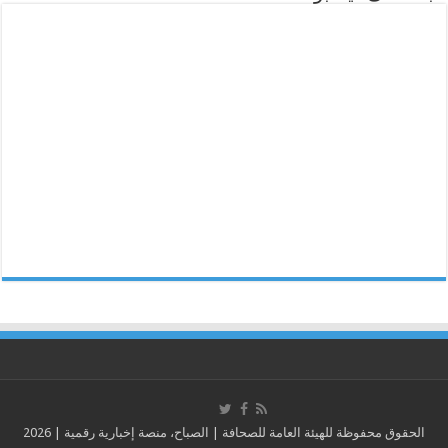
الحقوق محفوظة للهيئة العامة للصحافة | الصباح، منصة إخبارية رقمية | 2026