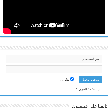
تذكرني
نسيت كلمة المرور ؟
تابعنا على فيسبوك