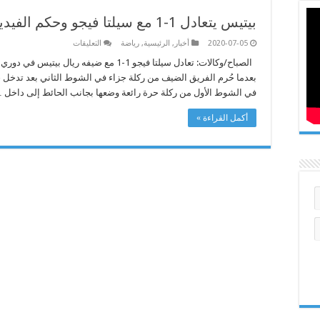
بيتيس يتعادل 1-1 مع سيلتا فيجو وحكم الفيديو يحرمه من ركلة جزاء
على
2020-07-05
أخبار
,
الرئيسية
,
رياضة
التعليقات
بيتيس
يتعادل
الصباح/وكالات: تعادل سيلتا فيجو 1-1 مع ضيفه
1-
بعدما حُرم الفريق الضيف من ركلة جزاء في الشوط الثاني بعد تدخل حك
1
مع
في الشوط الأول من ركلة حرة رائعة وضعها بجانب الحائط إلى داخل 
سيلتا
فيجو
وحكم
أكمل القراءة »
الفيديو
يحرمه
من
ركلة
جزاء
مغلقة