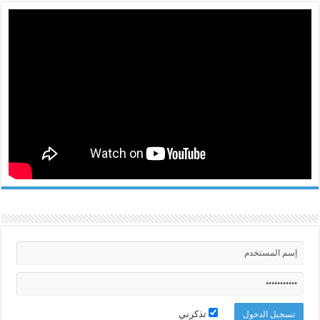
تذكرني