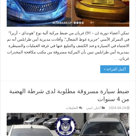
تمكن أعضاء دورية (ن – 91) غريان من ضبط مركبة آلية نوع “هونداي – أزيرا”
في التمركز الأمني “جزيرة غوط الشعال”. وأفادت مديرية أمن طرابلس أنه تم
الاشتباه في السيارة وعند الكشف والتبليغ عنها في غرفة العمليات والسيطرة
بمديرية أمن طرابلس تبين بأن المركبة مسروقة من مكتب مكافحة المخدرات
غريان. …
أكمل القراءة »
ضبط سيارة مسروقة مطلوبة لدى شرطة الهضبة
من 4 سنوات
على
2024-04-24
أخبار
,
امني
التعليقات
ضبط
سيارة
مسروقة
مطلوبة
لدى
شرطة
الهضبة