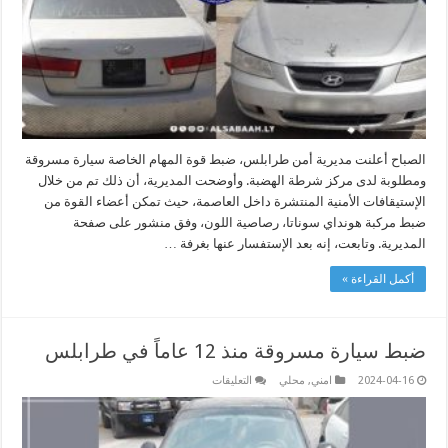
من
4
سنوات
مغلقة
الصباح أعلنت مديرية أمن طرابلس، ضبط قوة المهام الخاصة سيارة مسروقة
ومطلوبة لدى مركز شرطة الهضبة. وأوضحت المديرية، أن ذلك تم من خلال
الإستيقافات الأمنية المنتشرة داخل العاصمة، حيث تمكن أعضاء القوة من
ضبط مركبة هونداي سوناتا، رصاصية اللون، وفق منشور على صفحة
المديرية. وتابعت، إنه بعد الإستفسار عنها بغرفة …
أكمل القراءة »
ضبط سيارة مسروقة منذ 12 عاماً في طرابلس
على
2024-04-16
امني
,
محلي
التعليقات
ضبط
سيارة
مسروقة
منذ
12