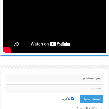
تذكرني
نسيت كلمة المرور ؟