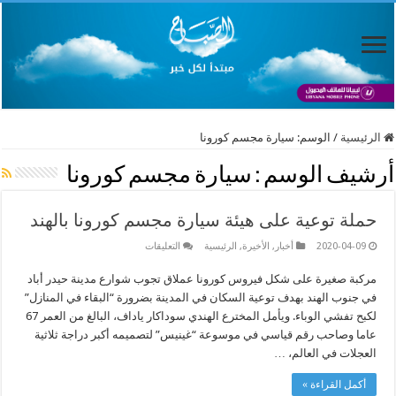
الرئيسية
/
الوسم:
سيارة مجسم كورونا
أرشيف الوسم :
سيارة مجسم كورونا
حملة توعية على هيئة سيارة مجسم كورونا بالهند
على
2020-04-09
أخبار
,
الأخيرة
,
الرئيسية
التعليقات
حملة
توعية
مركبة صغيرة على شكل فيروس كورونا عملاق تجوب شوارع مدينة حيدر أباد
على
هيئة
في جنوب الهند بهدف توعية السكان في المدينة بضرورة “البقاء في المنازل”
سيارة
مجسم
لكبح تفشي الوباء. ويأمل المخترع الهندي سوداكار ياداف، البالغ من العمر 67
كورونا
عاما وصاحب رقم قياسي في موسوعة “غينيس” لتصميمه أكبر دراجة ثلاثية
بالهند
مغلقة
العجلات في العالم، …
أكمل القراءة »