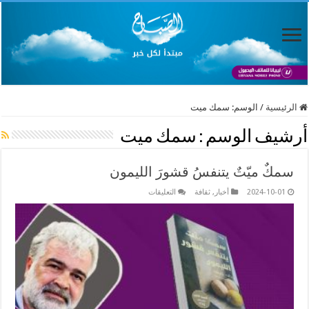
الرئيسية
/
الوسم:
سمك ميت
أرشيف الوسم :
سمك ميت
سمكٌ ميّتٌ يتنفسُ قشورَ الليمون
على
2024-10-01
أخبار
,
ثقافة
التعليقات
سمكٌ
ميّتٌ
يتنفسُ
قشورَ
الليمون
مغلقة