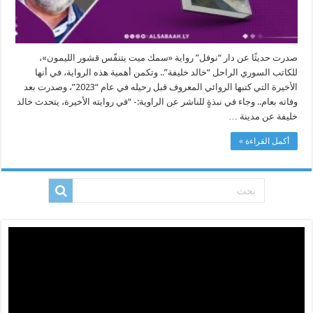
صدرت حديثًا عن دار “نوفل” رواية «سمك ميت يتنفّس قشور الليمون»،
للكاتب السوري الراحل “خالد خليفة”.. وتكمن أهمية هذه الرواية، في أنها
الأخيرة التي كتبها الروائي المعروف قبل رحيله في عام “2023”، وصدرت بعد
وفاته بعام.. وجاء في نبذةٍ للناشر عن الراوية:- “في روايته الأخيرة، يتحدث خالد
خليفة عن مدينة …
أكمل القراءة »