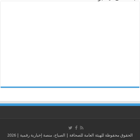
الحقوق محفوظة للهيئة العامة للصحافة | الصباح، منصة إخبارية رقمية | 2026