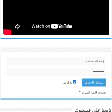
تذكرني
نسيت كلمة المرور ؟
تابعنا على فيسبوك