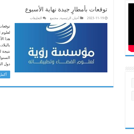
توقعات بأمطارٍ جيدة نهاية الأسبوع
على
2023-11-19
أخبار
,
الرئيسية
,
مجتمع
التعليقات
توقعات
بأمطارٍ
توقعات
جيدة
لعلوم 
نهاية
الأسبوع
هذا ال
مغلقة
بالبلاد
نتيجة ل
السنوا
دول الع
أكمل 