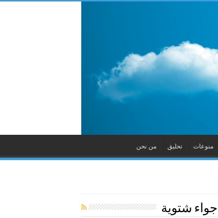
منوعات
تحليق
من نحن
واء شتوية