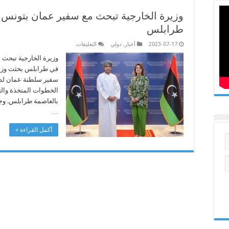
وزيرة الخارجية تبحث مع سفير عمان بتونس ت
طرابلس
على
2023-07-17
أخبار
,
دولي
التعليقات
وزيرة
الخارجية
وزيرة الخارجية تبحث 
تبحث
في طرابلس بحثت وزيرة
مع
سفير
سفير سلطنة عمان لد
عمان
الخطوات المتخذة والتر
بتونس
ترتيبات
بالعاصمة طرابلس. وج
إعادة
فتح
…
السفارة
في
أكمل القراءة »
طرابلس
مغلقة