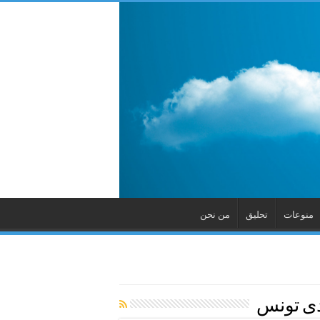
منوعات
تحليق
من نحن
ى تونس