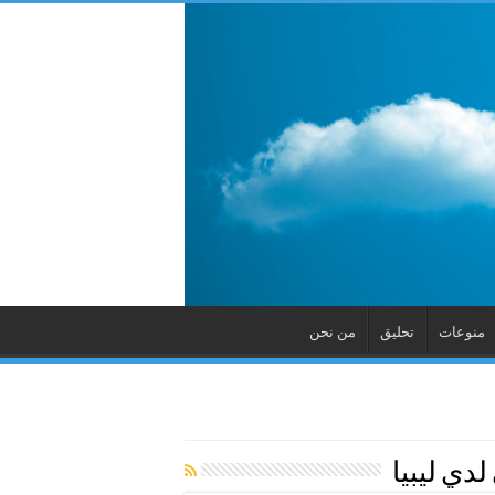
منوعات
تحليق
من نحن
لدي ليبيا