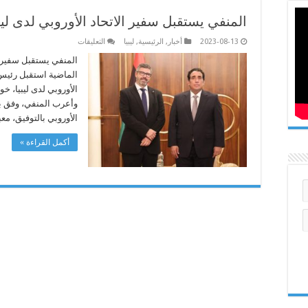
المنفي يستقبل سفير الاتحاد الأوروبي لدى ليب
على
2023-08-13
أخبار
,
الرئيسية
,
ليبيا
التعليقات
المنفي
يستقبل
المنفي يستقبل سفير ال
سفير
الماضية استقبل رئيس
الاتحاد
الأوروبي
الأوروبي لدى ليبيا، خو
لدى
وأعرب المنفي، وفق بيا
ليبيا
ويشيد
الأوروبي بالتوفيق، مع
بجهوده
الفترة
الماضية
أكمل القراءة »
مغلقة