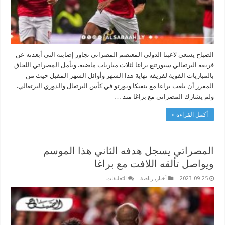
الصباح يسعى لاعبنا الدولي المعتصم المصراتي تجاوز إصابته التي أبعدته عن
فريقه البرتغالي سبورتنغ براغا لثلاث مباريات ماضية. ويأمل المصراتي اللحاق
بالمباريات القوية لفريقه نهاية هذا الشهر وأوائل الشهر المقبل حيث من
المقرر أن يلعب براغا مع بنفيكا وبورتو في كأس البرتغال والدوري البرتغالي.
ولم يشارك المصراتي مع براغا منذ …
أكمل القراءة »
المصراتي يسجل هدفه الثاني هذا الموسم
ويواصل تألقه اللافت مع براغا
على
2023-09-25
أخبار
,
رياضة
التعليقات
المصراتي
يسجل
هدفه
الثاني
هذا
الموسم
ويواصل