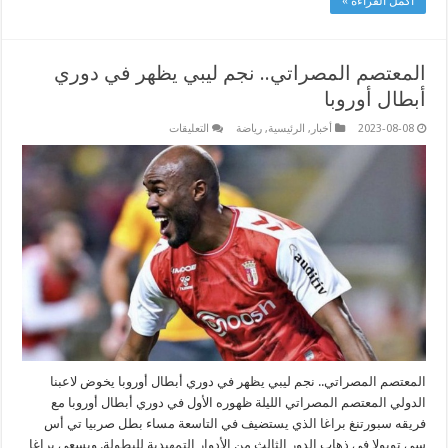
أكمل القراءة »
المعتصم المصراتي.. نجم ليبي يظهر في دوري
أبطال أوروبا
على
2023-08-08
أخبار
,
الرئيسية
,
رياضة
التعليقات
المعتصم
المصراتي..
نجم
ليبي
يظهر
في
دوري
أبطال
أوروبا
مغلقة
المعتصم المصراتي.. نجم ليبي يظهر في دوري أبطال أوروبا يخوض لاعبنا
الدولي المعتصم المصراتي الليلة ظهوره الأول في دوري أبطال أوروبا مع
فريقه سبورتنغ براغا الذي يستضيف في التاسعة مساء بطل صربيا تي أس
سي توبولا في ذهاب الدور الثالث من الأدوار التمهيدية للبطولة. ويسعى براغا