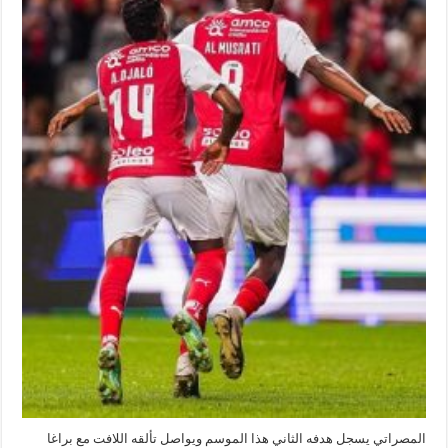
تألقه
اللافت
مع
براغا
مغلقة
المصراتي يسجل هدفه الثاني هذا الموسم ويواصل تألقه اللافت مع براغا