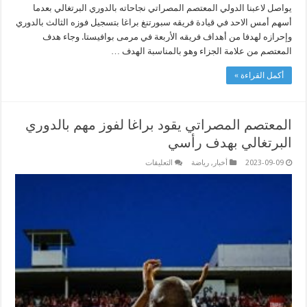
يواصل لاعبنا الدولي المعتصم المصراتي نجاحاته بالدوري البرتغالي بعدما
أسهم أمس الاحد في قيادة فريقه سبورتنغ براغا بتسجيل فوزه الثالث بالدوري
وإحرازه لهدفا من أهداف فريقه الأربعة في مرمى بوافيستا. وجاء هدف
المعتصم من علامة الجزاء وهو بالمناسبة الهدف …
أكمل القراءة »
المعتصم المصراتي يقود براغا لفوز مهم بالدوري
البرتغالي بهدف رأسي
على
2023-09-09
أخبار
,
رياضة
التعليقات
المعتصم
المصراتي
يقود
براغا
لفوز
مهم
بالدوري
البرتغالي
بهدف
رأسي
مغلقة