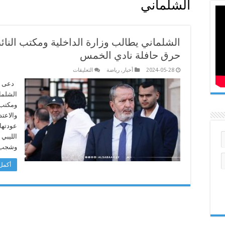
الشلماني
الشلماني يطالب وزارة الداخلية ومكتب النائ
حرق حافلة نادي الخمس
على
2024-05-28
أخبار
,
رياضة
التعليقات
الشلماني
يطالب
دعى رئ
وزارة
الشلمان
الداخلية
ومكتب
ومكتب 
النائب
والاعت
العام
بالتحقيق
عودتها
في
واقعة
الليبي 
حرق
وشجب 
حافلة
نادي
الخمس
أكمل 
مغلقة