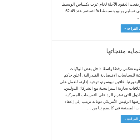
ارتفعت العقود الآجلة لخام غرب تكساس الوسيط
الأميركي تسليم يونيو بنسبة 1.4% لتستقر عند 62.49
 …
القراءة »
اية منتجاتها
ة تعكس رفضًا واسعًا داخل بعض الولايات
ية للسياسات الاقتصادية الفيدرالية، أعلن حاكم
اليفورنيا، غافين نيوسوم، توجيه إدارته للعمل على
لاقات تجارية استراتيجية مع الشركاء الدوليين،
الدول التي تعتزم الرد على التعريفات الجمركية
رضها الرئيس الأمريكي دونالد ترمب إلى إعفاء
ات المصنعة في كاليفورنيا من …
القراءة »