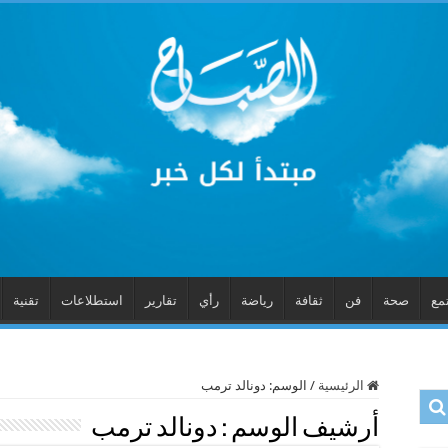
مع
صحة
فن
ثقافة
رياضة
رأي
تقارير
استطلاعات
تقنية
الرئيسية
/
الوسم:
دونالد ترمب
أرشيف الوسم :
دونالد ترمب