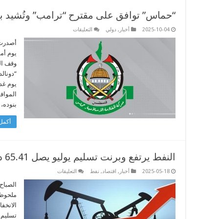
“حماس” توافق على مقترح “ترامب” وتُشيد ب
على
2025-10-04
أخبار
,
دولي
التعليقات
“حماس”
توافق
أصدرت 
على
يوم أمس
مقترح
“ترامب”
وقف ال
وتُشيد
“دونالد
بجهوده
مغلقة
يوم غد 
المواف
بنوده،
أكمل 
النفط يرتفع وبرنت تسليم يوليو يصل 65.41 دولارًا للبرميل
على
2025-05-18
أخبار
,
اقتصاد
,
نفط
التعليقات
النفط
يرتفع
الصباح 
وبرنت
ملحوظ،
تسليم
يوليو
الانخف
يصل
65.41