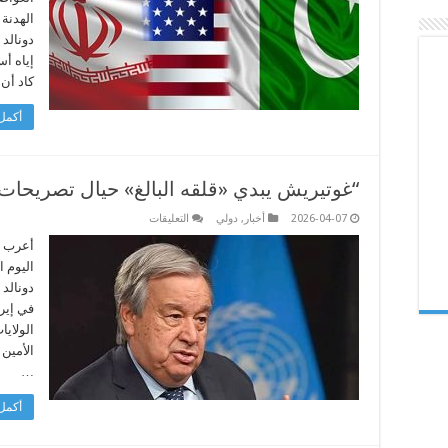
وطهران”
الهدنة
تدخل
حيز
التنفيذ..
ترحيب
إياه أس
دولي
كاد أن
واسع
مغلقة
أكمل 
“غوتيريش يبدي «قلقه البالغ» حيال تصريحات
على
2026-04-07
أخبار
,
دولي
التعليقات
“غوتيريش
يبدي
أعرب ا
«قلقه
اليوم ا
البالغ»
حيال
دونالد
تصريحات
في إيرا
ترمب
الأخيرة
الولايا
عن
إيران
الأمين
مغلقة
…
أكمل 