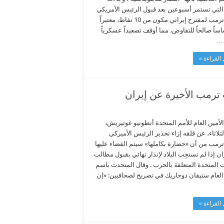
 التي تستمر أسبوعين بعد قبول الرئيس الأمريكي
دونالد ترمب لمقترح إيراني مكون من 10 نقاط، معتبراً
اساً صالحاً للتفاوض، مما أوقف تصعيداً عسكرياً
 …
القراءة »
 ترمب الأخيرة عن إيران
لأمين العام للأمم المتحدة أنطونيو غوتيريش،
لثلاثاء، عن قلقه إزاء تحذير الرئيس الأميركي
 ترمب من أن «حضارة بكاملها» سيتم القضاء عليها
ن إذا لم تستجِب البلاد لإنذار نهائي بقبول مطالب
ت المتحدة المتعلقة بالحرب . وقال المتحدث باسم
 العام ستيفان دوجاريك في تصريح لصحافيين: «إن
القراءة »