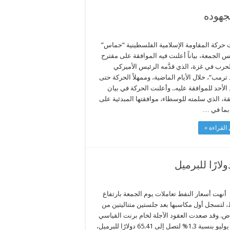
جهوده
حركة المقاومة الإسلامية الفلسطينية “حماس”
 الجمعة، بياناً أعلنت فيه الموافقة على مقترح
حرب في غزة، الذي قدَّمه الرئيس الأميركي
 ترمب“، خلال الأيام الماضية، وممهلاً الحركة حتى
الأحد للموافقة عليه.. وأعلنت الحركة في بيان
قة، الذي سلمته للوسطاء، موافقتها المبدئية على
 بما في …
القراءة »
أنهت أسعار النفط تعاملات يوم الجمعة بارتفاع
 لتسجل أول مكاسبها بعد جلستين متتاليتين من
اض. وقد صعدت العقود الآجلة لخام برنت القياسي
تسليم يوليو بنسبة 1.3% لتصل إلى 65.41 دولارًا للبرميل،