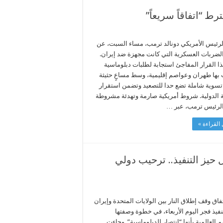
 “اتفاقاً سريعاً”
لرئيس الأمريكي دونالد ترمب، مساء السبت، عن
الضربات العسكرية التي كانت مجهزة ضد إيران.
ذا القرار المفاجئ استجابة لطلبات دبلوماسية
بها طهران وعواصم إقليمية، وسط مساعٍ حثيثة
 تسوية شاملة تضع حدا للتصعيد وتضمن استقرار
 الدولية. ​شروط أمريكية صارمة وتهدئة مشروطة ​
لرئيس ترمب، عبر …
القراءة »
حيز التنفيذ.. ترحيب دولي
اق وقف إطلاق النار بين الولايات المتحدة وإيران
نفيذ فجر اليوم الأربعاء، في خطوة وصفتها
 العالمية بأنها “انتصار للدبلوماسية”. وجاءت