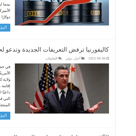
دولارًا
بينما 
للبرميل
مغلقة
دولارًا
أكمل 
كاليفورنيا ترفض التعريفات الجديدة وتدعو لحم
على
2025-04-06
أخبار
,
دولي
التعليقات
كاليفورنيا
ترفض
في خطو
التعريفات
الأمريك
الجديدة
وتدعو
ولاية ك
لحماية
إقامة ع
منتجاتها
مغلقة
داعيًا 
التي ف
المنتج
أكمل 