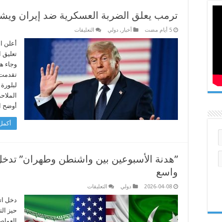
ترمب يعلق الضربة العسكرية ضد إيران ويشترط
على
أخبار
,
دولي
التعليقات
ترمب
يعلق
أعلن ا
الضربة
تعليق 
العسكرية
ضد
وجاء ه
إيران
تقدمت 
ويشترط
“اتفاقاً
لبلورة
سريعاً”
مغلقة
الملاحة
أوضح ا
أكمل 
​”هدنة الأسبوعين بين واشنطن وطهران” تدخل 
واسع
على
2026-04-08
دولي
التعليقات
”هدنة
دخل اتف
الأسبوعين
حيز الت
بين
واشنطن
العواصم