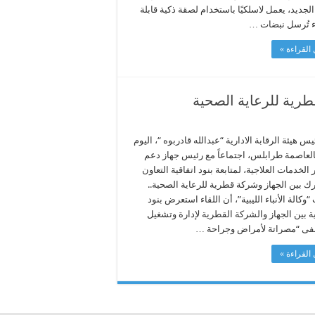
الجديد، يعمل لاسلكيًا باستخدام لصقة ذكية قابلة
اء تُرسل نبضات …
القراءة »
قطرية للرعاية الصحية
س هيئة الرقابة الادارية “عبدالله قادربوه “، اليوم
بالعاصمة طرابلس، اجتماعاً مع رئيس جهاز دعم
الخدمات العلاجية، لمتابعة بنود اتفاقية التعاون
ك بين الجهاز وشركة قطرية للرعاية الصحية..
“وكالة الأنباء الليبية”، أن اللقاء استعرض بنود
ية بين الجهاز والشركة القطرية لإدارة وتشغيل
ى “مصراتة لأمراض وجراحة …
القراءة »