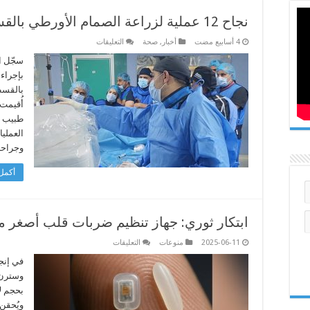
نجاح 12 عملية لزراعة الصمام الأورطي بالقسطرة في طرابلس
على
أخبار
,
صحة
التعليقات
نجاح
12
سجّل ا
عملية
لزراعة
الصمام
الأورطي
أُقيمت
بالقسطرة
في
طبيب ز
طرابلس
مغلقة
العملي
وجراحة
أكمل 
ابتكار ثوري: جهاز تنظيم ضربات قلب أصغر م
على
2025-06-11
منوعات
التعليقات
ابتكار
ثوري:
في إنج
جهاز
وسترن 
تنظيم
ضربات
قلب
ويُحقن
أصغر