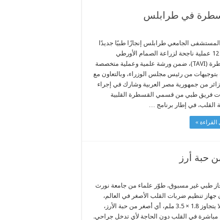
لمستشفى الجامعي طرابلس إنجازًا طبيًا جديدًا
بإجراء 12 عملية ناجحة لزراعة الصمام الأورطي
بالقسطرة (TAVI)، ضمن ورشة علمية وعملية متخصصة
 بتوجيهات من رئيس مجلس الوزراء، وبالتعاون مع
ائر من جمهورية مصر العربية وشارك في إجراء
ات فريق طبي من قسمي القسطرة القلبية
 القلب، في إطار برنامج …
القراءة »
ن حبة أرز
از طبي غير مسبوق، طوّر علماء من جامعة نورث
جهاز تنظيم ضربات القلب الأصغر في العالم،
بحجم لا يتجاوز 1.8 × 3.5 ملم، أي أصغر من حبة الأرز،
 مباشرة في القلب دون الحاجة لأي تدخل جراحي.