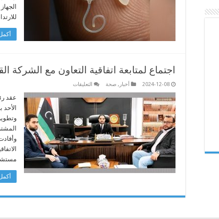
من
الجهاز 
حبة
أرز
للارتد
مغلقة
أكمل 
اجتماع لمتابعة اتفاقية التعاون مع الشركة ال
على
2024-12-08
أخبار
,
صحة
التعليقات
اجتماع
لمتابعة
عقد رئي
اتفاقية
الأحد 
التعاون
مع
وتطوير 
الشركة
المشتر
القطرية
للرعاية
وأفادت 
الصحية
مغلقة
الاتفاق
مستشف
أكمل 