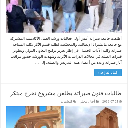
التقنيات
الحديثة
في
التوثيق
الأثري
مغلقة
أطلقت جامعة صبراتة أمس أولى فعاليات ورشة العمل الأكاديمية المشتركة
مع جامعة ماتشيراتا الإيطالية، والمخصّصة لطلبة قسم الآثار بكلية السياحة
صبراتة وكلية الآداب الجميل، في إطار تعزيز برامج التعاون الدولي وتطوير
قدرات الطلبة في مجالات الدراسات الأثرية. وشهدت الورشة حضور مراقب
آثار صبراتة وعدد من أعضاء هيئة التدريس والطلبة، إلى …
أكمل القراءة »
طالبات فنون صبراتة يطلقن مشروع تخرج مبتكر
على
2025-07-21
أخبار
,
محلي
التعليقات
طالبات
فنون
صبراتة
يطلقن
مشروع
تخرج
مبتكر