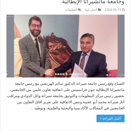
وجامعة ماتشيراتا الإيطالية
على
2024-05-15
أخبار
,
ليبيا
التعليقات
توقيع
إتفاقية
تعاون
علمي
بين
جامعة
صبراتة
وجامعة
ماتشيراتا
الإيطالية
مغلقة
الصباح وقع رئيس جامعة صبراتة الدكتور سالم الهريشي مع رئيس جامعة
ماتشيراتا الإيطالية جون فرانسيس على اتفاقية تعاون علمي بين الجامعتين،
بحضور رئيس مركز المعلومات والتوثيق بجامعة صبراتة وائل الذوادي ومراقب
آثار صبراتة محمد أبو عجيبة وتنص الاتفاقية على تعزيز آفاق التعاون بين
الجامعتين في المجالات الأكاديمية والبحثية والعلمية، وتوطيد …
أكمل القراءة »