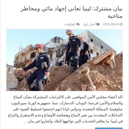
بيان مشترك: ليبيا تعاني إجهاد مائي ومخاطر
مناخية
على
2025-06-24
أخبار
,
ليبيا
التعليقات
بيان
مشترك:
ليبيا
تعاني
إجهاد
مائي
ومخاطر
مناخية
مغلقة
اكد أعضاء مجلس الأمن الموقعين على الالتزامات المشتركة بشأن المناخ
والسلام والأمن: فرنسا، اليونان، الدنمارك، بنما، جمهورية كوريا، سيراليون،
سلوفينيا، المملكة المتحدة، ودولتي غيانا انهم اجتمعوا لتسليط الضوء على
التداخلات المتعددة بين تغير المناخ وهشاشة الأوضاع وعدم الاستقرار والنزاع
في ليبيا، ما يفاقم التحديات التي تواجهها البلاد. واشاروا في بيان …