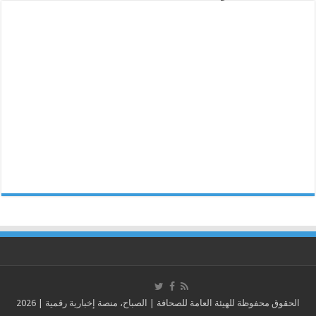
الحقوق محفوظة للهيئة العامة للصحافة | الصباح، منصة إخبارية رقمية | 2026