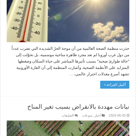
“طوارئ
صحية”
مغلقة
حذرت منظمة الصحة العالمية من أن موجة الحرّ الشديدة التي تضرب عدداً
من دول غرب أوروبا لم تعد مجرد ظاهرة مناخية موسمية، بل تحوّلت إلى
“حالة طوارئ صحية” بسبب تأثيرها المباشر على حياة السكان وضغطها
المتزايد على الأنظمة الصحية. وأشارت المنظمة إلى أن القارة الأوروبية
تشهد أسرع معدلات احترار عالمي، …
أكمل القراءة »
نباتات مهددة بالانقراض بسبب تغير المناخ
على
2026-06-03
أخبار
,
منوعات
التعليقات
نباتات
مهددة
بالانقراض
بسبب
تغير