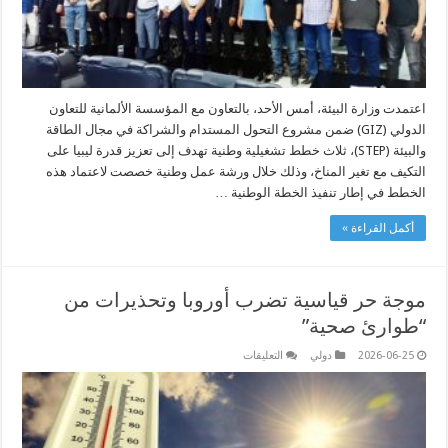
مغلقة
اعتمدت وزارة البيئة، أمس الأحد، بالتعاون مع المؤسسة الألمانية للتعاون
الدولي (GIZ) ضمن مشروع التحول المستدام والشراكة في مجال الطاقة
والبيئة (STEP)، ثلاث خطط تشغيلية وطنية تهدف إلى تعزيز قدرة ليبيا على
التكيف مع تغير المناخ، وذلك خلال ورشة عمل وطنية خصصت لاعتماد هذه
الخطط في إطار تنفيذ الخطة الوطنية …
أكمل القراءة »
موجة حر قياسية تضرب أوروبا وتحذيرات من
“طوارئ صحية”
على
2026-06-25
دولي
التعليقات
موجة
حر
قياسية
تضرب
أوروبا
وتحذيرات
من