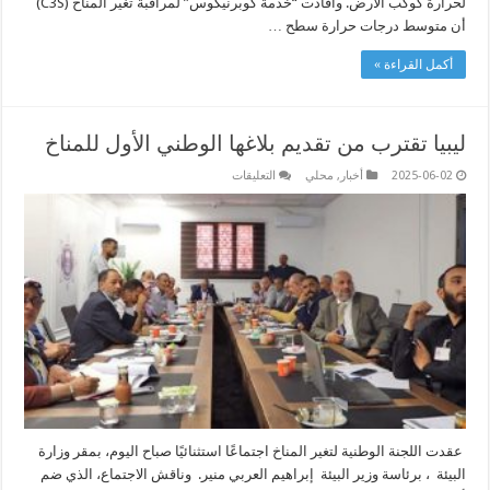
لحرارة كوكب الأرض. وأفادت “خدمة كوبرنيكوس” لمراقبة تغير المناخ (C3S)
أن متوسط درجات حرارة سطح …
أكمل القراءة »
ليبيا تقترب من تقديم بلاغها الوطني الأول للمناخ
على
2025-06-02
أخبار
,
محلي
التعليقات
ليبيا
تقترب
من
تقديم
بلاغها
الوطني
الأول
للمناخ
مغلقة
عقدت اللجنة الوطنية لتغير المناخ اجتماعًا استثنائيًا صباح اليوم، بمقر وزارة
البيئة ، برئاسة وزير البيئة إبراهيم العربي منير. وناقش الاجتماع، الذي ضم