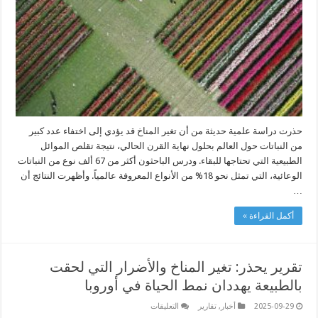
المناخ
مغلقة
حذرت دراسة علمية حديثة من أن تغير المناخ قد يؤدي إلى اختفاء عدد كبير
من النباتات حول العالم بحلول نهاية القرن الحالي، نتيجة تقلص الموائل
الطبيعية التي تحتاجها للبقاء. ودرس الباحثون أكثر من 67 ألف نوع من النباتات
الوعائية، التي تمثل نحو 18% من الأنواع المعروفة عالمياً. وأظهرت النتائج أن
…
أكمل القراءة »
تقرير يحذر: تغير المناخ والأضرار التي لحقت
بالطبيعة يهددان نمط الحياة في أوروبا
على
2025-09-29
أخبار
,
تقارير
التعليقات
تقرير