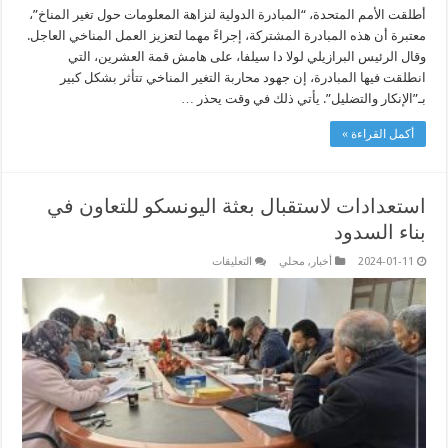
أطلقت الأمم المتحدة، “المبادرة الدولية لنزاهة المعلومات حول تغير المناخ”،
معتبرة أن هذه المبادرة المشتركة، إجراءً مهما لتعزيز العمل المناخي العاجل.
وقال الرئيس البرازيلي لولا دا سيلفا، على هامش قمة العشرين، التي
انطلقت فيها المبادرة، إن جهود محاربة التغير المناخي تتأثر بشكل كبير
بـ”الإنكار والتضليل”. يأتي ذلك في وقت يحذر …
أكمل القراءة »
استعدادات لاستقبال بعثة اليونسكو للتعاون في
بناء السدود
على
2024-01-11
أخبار
,
محلي
التعليقات
استعدادات
لاستقبال
بعثة
اليونسكو
للتعاون
في
بناء
السدود
مغلقة