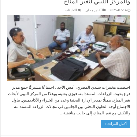
والمركز الليبي لتغير المناخ
على
2025-07-14
أخبار
,
محلي
التعليقات
تعزيز
التعاون
العلمي
بين
بحوث
الزراعات
والمركز
الليبي
لتغير
المناخ
مغلقة
احتضنت مختبرات سيدي المصري، أمس الأحد ، اجتماعًا مشتركًا جمع مدير
فرع بحوث الزراعات المستدامة، فوزي بشيه، ووفدًا من المركز الليبي لأبحاث
تغير المناخ، ممثلًا بمدير الإدارة البحثية وعدد من الخبراء والأكاديميين. تناول
الاجتماع أوجه التعاون البحثي بين الجانبين في مجالات الزراعة المستدامة
والتكيف مع تغير المناخ، إلى جانب مناقشة …
أكمل القراءة »