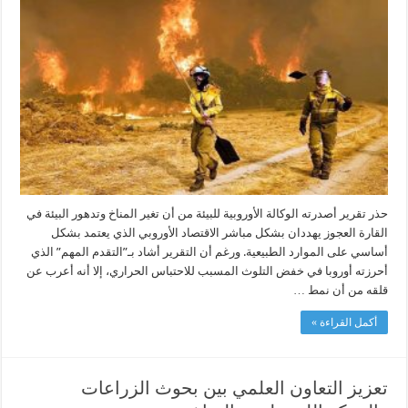
يحذر:
تغير
المناخ
والأضرار
التي
لحقت
بالطبيعة
يهددان
نمط
الحياة
في
أوروبا
مغلقة
حذر تقرير أصدرته الوكالة الأوروبية للبيئة من أن تغير المناخ وتدهور البيئة في
القارة العجوز يهددان بشكل مباشر الاقتصاد الأوروبي الذي يعتمد بشكل
أساسي على الموارد الطبيعية. ورغم أن التقرير أشاد بـ”التقدم المهم” الذي
أحرزته أوروبا في خفض التلوث المسبب للاحتباس الحراري، إلا أنه أعرب عن
قلقه من أن نمط …
أكمل القراءة »
تعزيز التعاون العلمي بين بحوث الزراعات