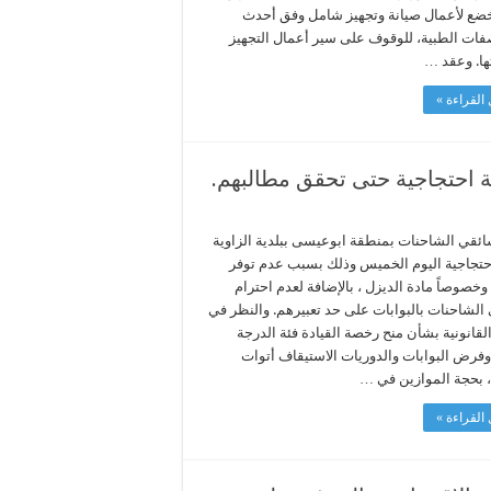
خضع لأعمال صيانة وتجهيز شامل وفق أحدث
فات الطبية، للوقوف على سير أعمال التجهيز
ها. وعقد …
القراءة »
ة احتجاجية حتى تحقق مطالبهم.
ئقي الشاحنات بمنطقة ابوعيسى ببلدية الزاوية
حتجاجية اليوم الخميس وذلك بسبب عدم توفر
وخصوصاً مادة الديزل ، بالإضافة لعدم احترام
الشاحنات بالبوابات على حد تعبيرهم. والنظر في
قانونية بشأن منح رخصة القيادة فئة الدرجة
 وفرض البوابات والدوريات الاستيقاف أتوات
، بحجة الموازين في …
القراءة »