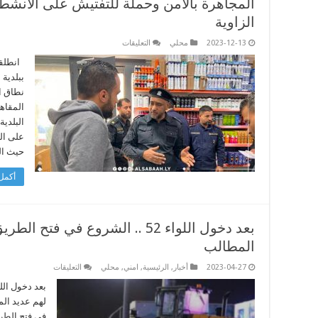
المجاهرة بالأمن وحملة للتفتيش على الأنشطة 
الزاوية
على
2023-12-13
محلي
التعليقات
المجاهرة
بالأمن
انطلقت
وحملة
ببلدية 
للتفتيش
على
نطاق ا
الأنشطة
المقاه
الاقتصادية
والحرفية
البلدي
ببلدية
الزاوية
على ال
مغلقة
حيث ال
أكمل 
بعد دخول اللواء 52 .. الشروع في 
المطالب
على
2023-04-27
أخبار
,
الرئيسية
,
امني
,
محلي
التعليقات
بعد
دخول
اللواء
52
..
في فتح الطر