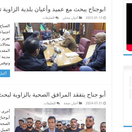
ابوجناح يبحث مع عميد وأعيان بلدية الزاوية 
على
2025-01-13
أخبار
,
محلي
التعليقات
ابوجناح
يبحث
الصباح
مع
اجتماعا
عميد
وأعيان
تعزيز 
بلدية
مجالات
الزاوية
تطوير
المقدمة
الخدمات
الصحية
مدينة 
بالبلدية
وتوفير
مغلقة
أكمل 
أبو جناح يتفقد المرافق الصحية بالزاوية لب
على
2024-07-31
أخبار
,
صحة
التعليقات
أبو
جناح
أجرى ن
يتفقد
أبوجناح
المرافق
الصحية
الصحة،
بالزاوية
العمل ف
لبحث