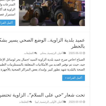
الشروع
المدرعات وال
في
فتح
الزاوية قد أ
الطريق
الساحلي
استمرار عصي
والأهالي
لهم
أكمل القراء
عديد
المطالب
مغلقة
عميد بلدية الزاوية.. الوضع الصحي يسير بشك
بالحظر
على
2020-06-02
أخبار
,
الرئيسية
,
محلي
التعليقات
عميد
بلدية
الصباح /خاص صرح عميد بلدية الزاوية السيد /جمال بحر لوسائل الإعل
الزاوية..
جيد، حيث تم توفير العديد من الأمكانيات المتعلقة بالمستلزمات الط
الوضع
الصحي
الصحة بالبلدية شهد تطور كبير وإمداد بعض المراكز الصحية بالأجهزة
يسير
بشكل
جيد
أكمل القراءة »
والمواطنين
ملتزمين
بالحظر
مغلقة
تحت شعار “حي على السلام”.. الزاوية تحتض
على
2020-03-03
أخبار
,
الأولى
,
الرئيسية
,
ليبيا
التعليقات
تحت