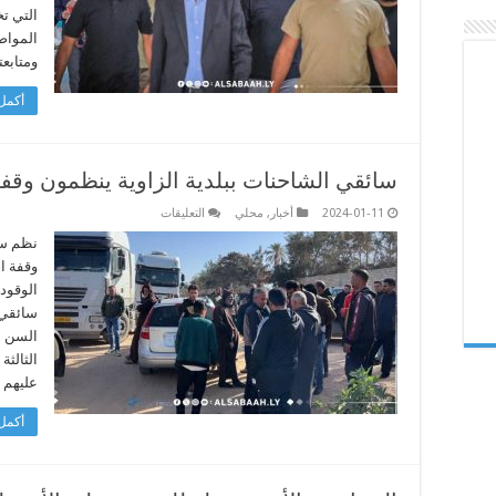
المشاكل
التي ت
والمختنقات
مغلقة
المواص
ومتابعت
أكمل 
سائقي الشاحنات ببلدية الزاوية ينظمون وقف
على
2024-01-11
أخبار
,
محلي
التعليقات
سائقي
الشاحنات
نظم سا
ببلدية
وقفة ا
الزاوية
ينظمون
الوقود 
وقفة
سائقي 
احتجاجية
حتى
السن ال
تحقق
مطالبهم.
الثالثة
مغلقة
عليهم 
أكمل 