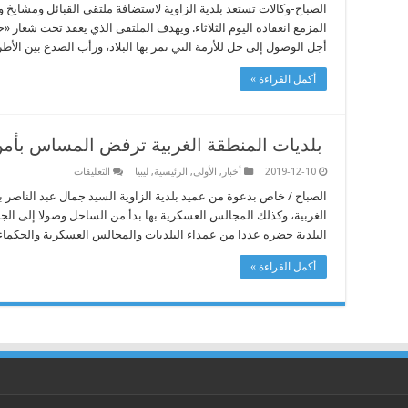
شعار
الصباح-وكالات تستعد بلدية الزاوية لاستضافة ملتقى القبائل ومشايخ و
“حي
المزمع انعقاده اليوم الثلاثاء. ويهدف الملتقى الذي يعقد تحت شعار 
على
السلام”..
أجل الوصول إلى حل للأزمة التي تمر بها البلاد، ورأب الصدع بين الأط
الزاوية
تحتضن
ملتقى
أكمل القراءة »
للمصالحة
مغلقة
بلديات المنطقة الغربية ترفض المساس بأمن 
على
2019-12-10
أخبار
,
الأولى
,
الرئيسية
,
ليبيا
التعليقات
بلديات
المنطقة
الصباح / خاص بدعوة من عميد بلدية الزاوية السيد جمال عبد الناصر ب
الغربية
الغربية، وكذلك المجالس العسكرية بها بدأ من الساحل وصولا إلى ال
ترفض
المساس
البلدية حضره عددا من عمداء البلديات والمجالس العسكرية والحكماء 
بأمن
الزاوية
مغلقة
أكمل القراءة »