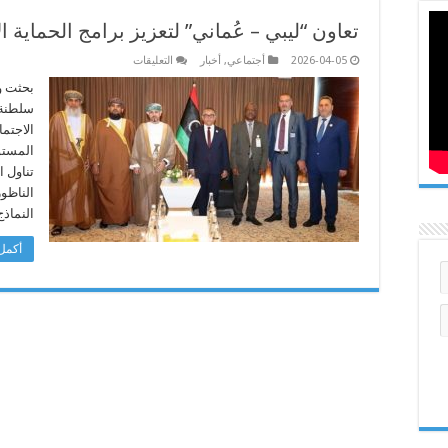
تعاون “ليبي – عُماني” لتعزيز برامج الحماية ا
على
2026-04-05
أجتماعي
,
أخبار
التعليقات
تعاون
“ليبي
بحثت وز
–
سلطنة 
عُماني”
لتعزيز
الاجتم
برامج
المستوى
الحماية
الاجتماعية
تناول ا
ورعاية
كبار
الناظور
السن
النماذج
مغلقة
أكمل 