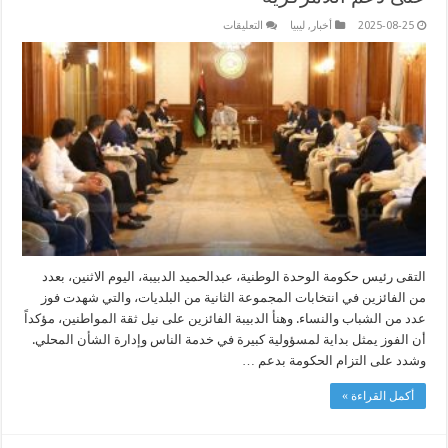
على
2025-08-25
أخبار
,
ليبيا
التعليقات
الدبيبة
يلتقي
الفائزين
بانتخابات
البلديات
ويؤكد
على
دعم
اللامركزية
مغلقة
التقى رئيس حكومة الوحدة الوطنية، عبدالحميد الدبيبة، اليوم الاثنين، بعدد
من الفائزين في انتخابات المجموعة الثانية من البلديات، والتي شهدت فوز
عدد من الشباب والنساء. وهنأ الدبيبة الفائزين على نيل ثقة المواطنين، مؤكداً
أن الفوز يمثل بداية لمسؤولية كبيرة في خدمة الناس وإدارة الشأن المحلي.
وشدد على التزام الحكومة بدعم …
أكمل القراءة »