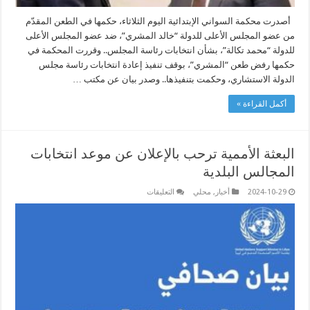
أصدرت محكمة السواني الإبتدائية اليوم الثلاثاء، حكمها في الطعن المقدّم
من عضو المجلس الأعلى للدولة “خالد المشري”، ضد عضو المجلس الأعلى
للدولة “محمد تكالة”، بشأن انتخابات رئاسة المجلس.. وقررت المحكمة في
حكمها رفض طعن “المشري”، بوقف تنفيذ إعادة انتخابات رئاسة مجلس
الدولة الاستشاري، وحكمت بتنفيذها.. وصدر بيان عن مكتب …
أكمل القراءة »
البعثة الأممية ترحب بالإعلان عن موعد انتخابات
المجالس البلدية
على
2024-10-29
أخبار
,
محلي
التعليقات
البعثة
الأممية
ترحب
بالإعلان
عن
موعد
انتخابات
المجالس
البلدية
مغلقة