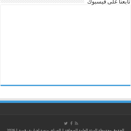
تابعنا على فيسبوك
الحقوق محفوظة للهيئة العامة للصحافة | الصباح، منصة إخبارية رقمية | 2026