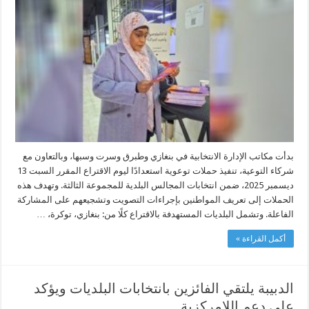
التوعية
للانتخابات
البلدية
استعدادًا
ليوم
الاقتراع
في
13
ديسمبر
مغلقة
بدأت مكاتب الإدارة الانتخابية في بنغازي وطبرق وسرت وسبها، وبالتعاون مع
شركاء التوعية، تنفيذ حملات توعوية استعدادًا ليوم الاقتراع المقرر السبت 13
ديسمبر 2025، ضمن انتخابات المجالس البلدية للمجموعة الثالثة. وتهدف هذه
الحملات إلى تعريف المواطنين بإجراءات التصويت وتشجيعهم على المشاركة
الفاعلة. وتشمل البلديات المستهدفة بالاقتراع كلًا من: بنغازي، توكرة، …
أكمل القراءة »
الدبيبة يلتقي الفائزين بانتخابات البلديات ويؤكد
على دعم اللامركزية