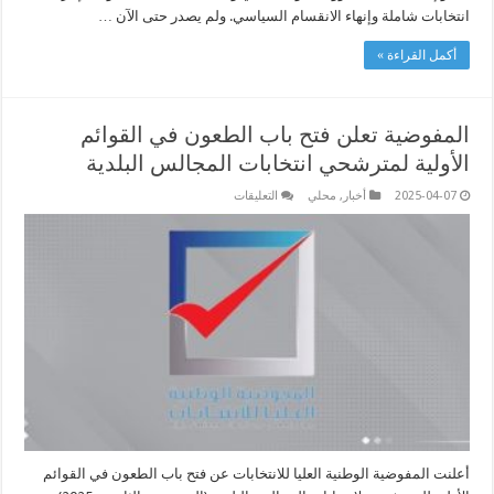
انتخابات شاملة وإنهاء الانقسام السياسي. ولم يصدر حتى الآن …
أكمل القراءة »
المفوضية تعلن فتح باب الطعون في القوائم
الأولية لمترشحي انتخابات المجالس البلدية
على
2025-04-07
أخبار
,
محلي
التعليقات
المفوضية
تعلن
فتح
باب
الطعون
في
القوائم
الأولية
لمترشحي
انتخابات
المجالس
البلدية
مغلقة
أعلنت المفوضية الوطنية العليا للانتخابات عن فتح باب الطعون في القوائم