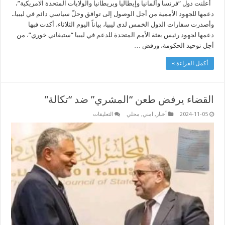
أعلنت دول “فرنسا وألمانيا وإيطاليا وبريطانيا والولايات المتحدة الامريكية”،
دعمها للجهود الأممية من أجل الوصول إلى توافق وحلّ سياسي دائم في ليبيا..
وأصدرت سفارات الدول الخمس لدى ليبيا، بياناً اليوم الثلاثاء، أكدت فبها
دعمها لجهود رئيس بعثة الأمم المتحدة للدعم في ليبيا “ستيفاني خوري”، من
أجل توحيد الحكومة، ورفض …
أكمل القراءة »
القضاء يرفض طعن “المشري” ضد “تكالة”
على
2024-11-05
أخبار
,
امني
,
محلي
التعليقات
القضاء
يرفض
طعن
“المشري”
ضد
“تكالة”
مغلقة