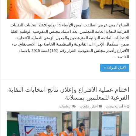
الصباح / مني عريبي انطلقت أمس الأربعاء 15 يوليو 2026 انتخابات النقابات
الفرعية للنقابة العامة للمعلمين، بعد اعتماد مجلس المفوضية الوطنية العليا
للانتخابات القائمة النهائية للمترشحين والجدول الزمني للعملية الانتخابية،
ضمن استكمال الإجراءات القانونية والتنظيمية الخاصة بهذا الاستحقاق. بدء
الأقتراع وأصدر مجلس المفوضية القرار رقم (140) لسنة 2026 باعتماد
القائمة …
أكمل القراءة »
اختتام عملية الاقتراع وإعلان نتائج انتخابات النقابة
الفرعية للمعلمين بمسلاتة
على
أخبار
,
متابعات
التعليقات
اختتام
عملية
الاقتراع
وإعلان
نتائج
انتخابات
النقابة