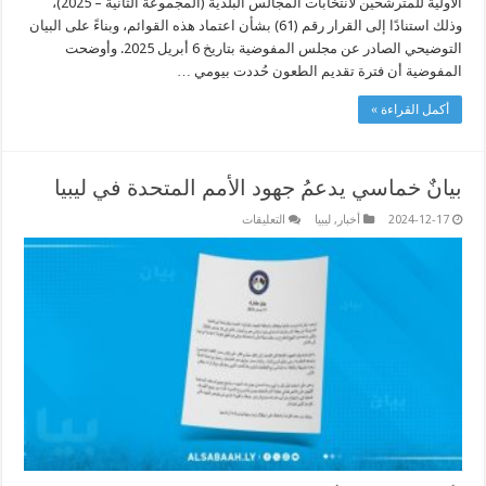
الأولية للمترشحين لانتخابات المجالس البلدية (المجموعة الثانية – 2025)،
وذلك استنادًا إلى القرار رقم (61) بشأن اعتماد هذه القوائم، وبناءً على البيان
التوضيحي الصادر عن مجلس المفوضية بتاريخ 6 أبريل 2025. وأوضحت
المفوضية أن فترة تقديم الطعون حُددت بيومي …
أكمل القراءة »
بيانٌ خماسي يدعمُ جهود الأمم المتحدة في ليبيا
على
2024-12-17
أخبار
,
ليبيا
التعليقات
بيانٌ
خماسي
يدعمُ
جهود
الأمم
المتحدة
في
ليبيا
مغلقة