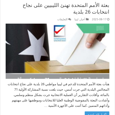
بعثة الأمم المتحدة تهنئ الليبيين على نجاح
انتخابات 26 بلدية
على
2025-08-17
أخبار
,
ليبيا
التعليقات
بعثة
الأمم
المتحدة
تهنئ
الليبيين
على
نجاح
انتخابات
26
بلدية
مغلقة
هنأت بعثة الأمم المتحدة للدعم في ليبيا مواطني 26 بلدية على نجاح انتخابات
المجالس البلدية التي جرت أمس، حيث بلغت نسبة المشاركة الأولية 71
بالمائة. وأفادت التقارير أن العملية الانتخابية جرت بشكل منظم وسلمي.
وأشادت البعثة بالمفوضية الوطنية العليا للانتخابات وموظفيها على مهنتهم
وأدائهم المتميز، كما أثنت على الأجهزة الأمنية …
أكمل القراءة »