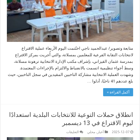
الفرعية
للمعلمين
بمسلاتة
مغلقة
متابعة وتصوير/ عبدالحميد ناجي اختُتمت اليوم الأربعاء عملية الاقتراع
لانتخابات النقابة الفرعية للمعلمين بمسلاتة، والتي أُجريت بمركز الاقتراع
بمدرسة عثمان القيزاني، بإشراف مكتب الإدارة الانتخابية ترهونة مسلاتة،
وسط أجواء تنظيمية اتسمت بالانضباط والالتزام بالإجراءات المعتمدة.
وشهدت العملية الانتخابية مشاركة الناخبين المقيدين في سجل الناخبين، حيث
بلغ عددهم 41 ناخبًا، أدلوا …
أكمل القراءة »
انطلاق حملات التوعية للانتخابات البلدية استعدادًا
ليوم الاقتراع في 13 ديسمبر
على
2025-12-07
أخبار
,
محلي
التعليقات
انطلاق
حملات