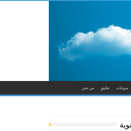
منوعات
تحليق
من نحن
وية