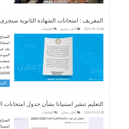
المقريف : امتحانات الشهادة الثانوية ستجرى
على
2024-05-23
أخبار
,
مجتمع
التعليقات
المقريف
:
الصباح 
امتحانات
امتحانا
الشهادة
الثانوية
بعد عي
ستجرى
الموعد 
بعد
عيد
صفحتي 
الأضحى
مغلقة
ثلاث م
426300 طالب ومعلم وو
أكمل 
التعليم تنشر استبيانا بشأن جدول امتحانات ال
على
2024-05-22
أخبار
,
محلي
التعليقات
التعليم
تنشر
الصباح 
استبيانا
استبيان
بشأن