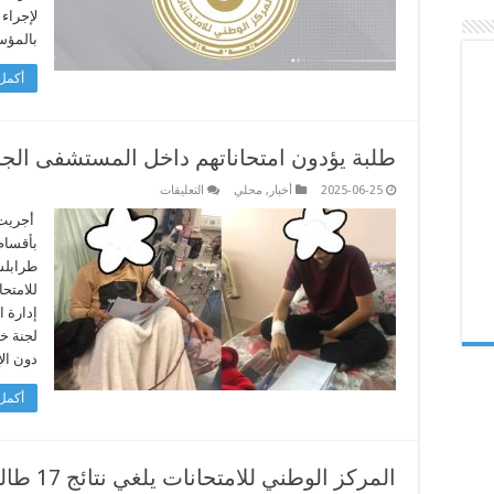
مغلقة
لإجراء 
بالمؤس
أكمل 
طلبة يؤدون امتحاناتهم داخل المستشفى الج
على
2025-06-25
أخبار
,
محلي
التعليقات
طلبة
يؤدون
أجريت ا
امتحاناتهم
بأقسام
داخل
المستشفى
طرابلس
الجامعي
للامتح
مغلقة
إدارة 
لجنة خ
دون ال
أكمل 
المركز الوطني للامتحانات يلغي نتائج 17 طالباً بسبب الغش الإلكتروني