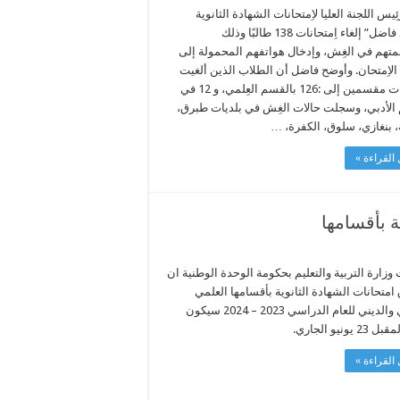
ِيس اللجنة العليا لاِمتحانات الشهادة الثانوية
“محمد فاضل” إلغاء اِمتحانات 138 طالبًا وذلك
متهم في الغِش، وإدخال هواتفهم المحمولة إلى
الاِمتحان. وأوضح فاضل أن الطلاب الذين ألغيت
امتحانات مقسمين إلى :126 بالقسم العِلمي، و 12 في
الأدبي، وسجلت حالات الغِش في بلديات طبرق،
بنغازي، سلوق، الكفرة، …
القراءة »
ة بأقسامها
زارة التربية والتعليم بحكومة الوحدة الوطنية ان
امتحانات الشهادة الثانوية بأقسامها العلمي
والأدبي والديني للعام الدراسي 2023 – 2024 سيكون
 يونيو الجاري.
القراءة »