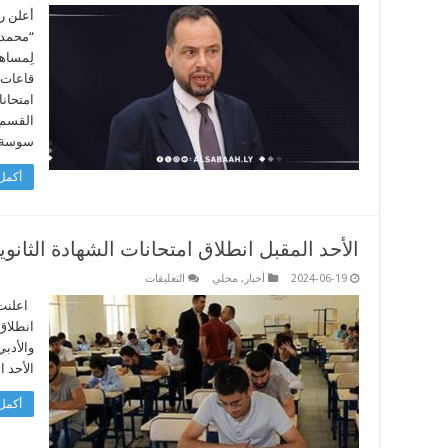
إلغاء
اِمتحانات
أعلن رئ
138
طالبًا
يومَي
لِمساه
الأربعاء
قاعات 
والخميس
مغلقة
القسم 
سوسة، 
أكمل 
الأحد المقبل انطلاق امتحانات الشهادة الثانوي
على
2024-06-19
أخبار
,
محلي
التعليقات
الأحد
المقبل
اعلنت و
انطلاق
انطلاق 
امتحانات
الشهادة
الثانوية
الأحد المقبل 23
بأقسامها
مغلقة
أكمل 