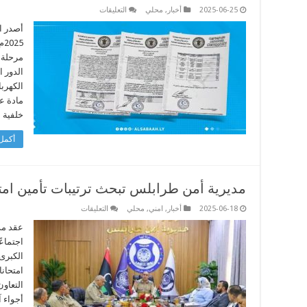
على
2025-06-25
أخبار
,
محلي
التعليقات
المركز
الوطني
للامتحانات
يلغي
نتائج
17
طالباً
بسبب
الغش
الإلكتروني
مادة عل
مغلقة
خلفية 
أكمل 
مديرية أمن طرابلس تبحث ترتيبات تأمين امتح
على
2025-06-18
أخبار
,
امني
,
محلي
التعليقات
مديرية
أمن
عقد مدي
طرابلس
اجتماعً
تبحث
ترتيبات
الكبرى 
تأمين
امتحانا
امتحانات
الشهادة
التعاو
الثانوية
مغلقة
أجواء 