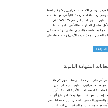
أصدر المركز الوطني للامتحانات قرارين (53 و 54) لسنة
2025م، يقضيان بإلغاء امتحان 17 طالباً في شهادة إتمام
مرحلة التعليم الثانوي للعام الدراسي 2024/2025م،
الدور الأول. وشمل القرار 14 طالباً في مادة الفيزياء
الكهربائية والمغناطيسية (القسم العلمي)، و3 طلاب في
م النفس النمو (القسم الأدبي). وجاء الإلغاء على
…
القراءة »
انات الشهادة الثانوية
ر أمن طرابلس ، خليل وهيبة، اليوم الاربعاء
ا موسعًا مع مراقبي التعليم ببلدية طرابلس
لمناقشة الاستعدادات الأمنية الخاصة بتأمين
ت إتمام الشهادة الثانوية. بحث الاجتماع آليات
ن والتنسيق المشترك لضمان سير الامتحانات في
آمنة ومنظمة، حيث تم التركيز على الإجراءات