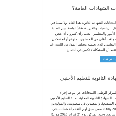
ات الشهادات العامة؟
متحانات الشهادة الثانوية هذا العام، ولا سيما في
ل الرياضيات والفيزياء، نقاشًا واسعًا بين الطلبة
 الأمور والمعلمين، بعدما رأى كثيرون أن بعض
ة جاءت أعلى من المستوى المتوقع أو لم تعكس
التعليمي الذي تعيشه مختلف المدارس الليبية. غير
عتقد أن المشكلة لا تكمن في امتحان …
القراءة »
 الثانوية للتعليم الأجنبي
لمركز الوطني للامتحانات عن موعد إجراء
ت الشهادة الثانوية المحلية لطلبة التعليم الأجنبي
م المتقدم)، والمقيدين في منظومته، والمولودين
بين 2005 و2008 ممن سبق لهم التقدم للامتحانات في
فترات سابقة. وحدد المركز، يوم 21 فبراير 2026 موعدًا