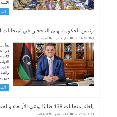
الأمنية
أكمل 
رئيس الحكومة يهنئ الناجحين في امتحانات الث
على
2024-08-08
أخبار
,
محلي
التعليقات
رئيس
الحكومة
هنأ رئي
يهنئ
في امتح
الناجحين
في
%
امتحانات
التواصل
الثانوية
العامة
الذين 
مغلقة
والتقد
جهوده
أكمل 
إلغاء اِمتحانات 138 طالبًا يومَي الأربعاء والخميس
على
2024-07-11
أخبار
,
مجتمع
التعليقات