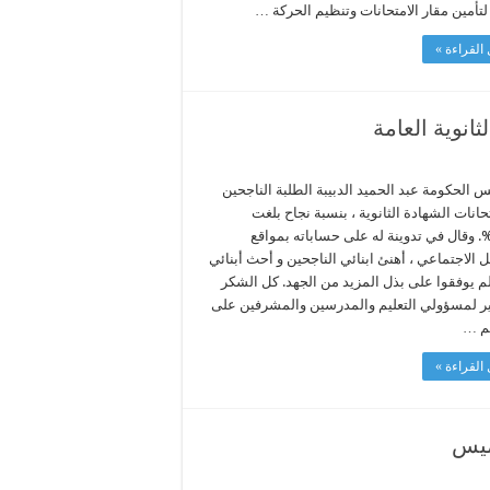
 لتأمين مقار الامتحانات وتنظيم الحركة …
القراءة »
انوية العامة
س الحكومة عبد الحميد الدبيبة الطلبة الناجحين
انات الشهادة الثانوية ، بنسبة نجاح بلغت
48.43. وقال في تدوينة له على حساباته بمواقع
 الاجتماعي ، أهنئ ابنائي الناجحين و أحث أبنائي
لم يوفقوا على بذل المزيد من الجهد. كل الشكر
ير لمسؤولي التعليم والمدرسين والمشرفين على
م …
القراءة »