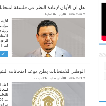
هل آن الأوان لإعادة النظر في فلسفة امتحان
على
2026-07-07
رأي
التعليقات
هل
آن
أثارت ا
الأوان
مواد مث
لإعادة
النظر
وأولياء
في
الأسئل
فلسفة
امتحانات
الواقع 
الشهادات
العامة؟
أنني أ
مغلقة
أكمل 
الوطني للامتحانات يعلن موعد امتحانات الشهادة
على
2026-01-21
أخبار
,
محلي
التعليقات
الوطني
للامتحانات
أعلن ا
يعلن
امتحانا
موعد
امتحانات
(التعلي
الشهادة
الثانوية
للتعليم
الأجنبي