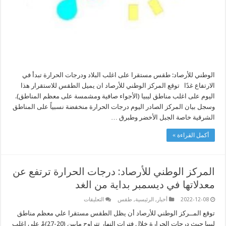
الوطني للأرصاد: طقس مستقرا على اغلب البلاد ودرجات الحرارة تبدأ في
الارتفاع غدًا توقع المركز الوطني للأرصاد ان يميل الطقس للاستقرار هذا
اليوم على اغلب مناطق ليبيا (الأجواء صافية ومشمسة على معظم المناطق).
وسجل بيان المركز الصادر اليوم درجات الحرارة منخفضة نسبياً على المناطق
الشرقية خاصة الجبل الأخضر وطبرق …
أكمل القراءة »
المركز الوطني للأرصاد: درجات الحرارة ترتفع عن
معدلاتها في ديسمبر بداية من الغد
على
2022-12-08
أخبار
,
الرئيسية
,
طقس
التعليقات
المركز
الوطني
توقع المــركز الوطني للأرصاد أن يظل الطقس مستقرا علي معظم مناطق
للأرصاد:
ليبيا حيث درجات الحرارة خلال فترات النهار تتراوح مابين (20-27)مْ على اغلب
درجات