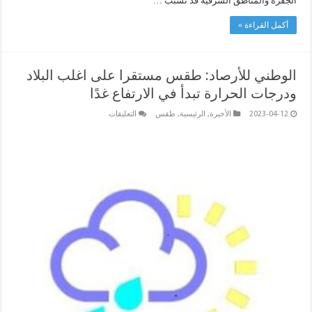
الجفرة والمناطق الشرقية قد تسبب …
أكمل القراءة »
الوطني للأرصاد: طقس مستقرا على اغلب البلاد
ودرجات الحرارة تبدأ في الارتفاع غدًا
على
2023-04-12
الأخيرة
,
الرئيسية
,
طقس
التعليقات
الوطني
للأرصاد:
طقس
مستقرا
على
اغلب
البلاد
ودرجات
الحرارة
تبدأ
في
الارتفاع
غدًا
مغلقة