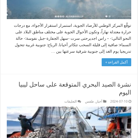
توقَّع المركز الوطني للأرصاد الجوية، استمرار استقرار الأجواء، مع درجات
حرارة معتدلة نهاراً، وتكون الأحوال الجوية على مختلف مناطق البلاد على
النحو التالي:- – راس اجديرحتى سرت -سهل الجفارة-جبل نفوسة:- حالة
السماء: صافية إلى قليلة السحب تتكاثر أحيانا. الرياح: جنوبية غربية تتحول
تدريجيا يوم الغد إلى جنوبية شرقية سرعتها بين …
أكمل القراءة »
نشرة الصيد البحري المتوقعة على ساحل ليبيا
اليوم
على
2024-07-10
أخبار
,
طقس
التعليقات
نشرة
الصيد
البحري
المتوقعة
على
ساحل
ليبيا
اليوم
مغلقة