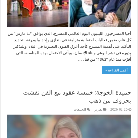
أحيا المسرحيون الليبيون اليوم العالمي للمسرح، الذي يوافق “27 مارس” من
كل عام، ضمن فعاليات احتفالية متزامنة في بنغازي وإجدابيا ودرنة، لتجديد
التأكيد على أهمية المسرح كأحد أعرق الفنون التعبيرية في البلاد، وللتذكير
بدوره في نشر الوعي وبناء الإنسان.. ويأتي الاحتفال بهذه المناسبة، التي
أُقرّت منذ عام “1962” من قبل …
أكمل القراءة »
حميدة الخوجة: خمسة عقود مع الفن نقشت
بحروف من ذهب
على
2026-02-25
تقارير
التعليقات
حميدة
الخوجة:
خمسة
عقود
مع
الفن
نقشت