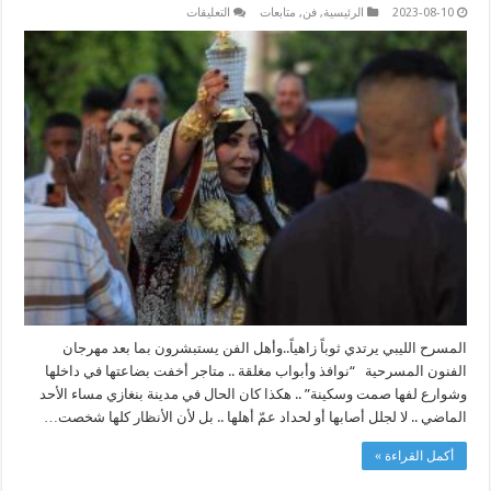
على
2023-08-10
الرئيسية
,
فن
,
متابعات
التعليقات
‬المسرحية
مغلقة
‬الماضي‭ .. ‬لا‭ ‬لجلل‭ ‬أصابها‭ ‬أو‭ ‬لحداد‭ ‬عمّ‭ ‬أهلها‭ .. ‬بل‭ ‬لأن‭ ‬الأنظار‭ ‬كلها‭ ‬شخصت‭ …
أكمل القراءة »