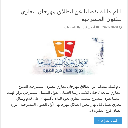
ايام قليلة تفصلنا عن انطلاق مهرجان بنغازي
للفنون المسرحية
على
2023-08-01
أخبار
,
فن
التعليقات
ايام
قليلة
تفصلنا
عن
انطلاق
مهرجان
بنغازي
للفنون
المسرحية
مغلقة
ايام قليلة تفصلنا عن انطلاق مهرجان بنغازي للفنون المسرحية الصباح
_بنغازي متابعة / حنان كشبة ..ريما العبدلي يقول الممثل المسرحي نزار الهنيد
(عندما يعود المسرح لمدينة بنغازي يعود للبلاد بأكملها )، على قدم وساق
بنغازي تعمل ليل نهار لتعلن انطلاق مهرجانها الأول للفنون المسرحية ( دورة
الفنان فرج الطيرة ) …
أكمل القراءة »