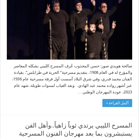
المسرح
الليبي؟
مغلقة
صالحة هويدي صور: حسن المجذوب عُرف المسرح الليبي بشكله المعاصر
والمؤرخ له في العام 1908، بتقديم مسرحية” الحرية في طرابلس”. بقيادة
الفنان محمد قدري، وفي شرق البلاد أسست أول فرقة مسرحية عام 1936،
عبر أشهر رواده محمد عبد الهادي. وبعد الغياب لسنوات طويلة، شهد عام
2023، عودة المهرجان الوطني …
أكمل القراءة »
‬يستبشرون‭ ‬بما‭ ‬بعد‭ ‬مهرجان‭ ‬الفنون‭ ‬المسرحية