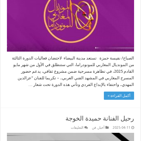
مغلقة
الصباح/ نفيسة حمزة تستعد مدينة البيضاء لاحتضان فعاليات الدورة الثالثة
من المونديال المغاربي للمونودراما، التي ستنطلق في الأول من شهر مايو
القادم 2025، في تظاهرة مسرحية ضمن مشروع ثقافي، يدعم حضور
المسرح المغاربي في المشهد الفني العربي.. – تكريما للفنان “عزالدين
المهدي.. واحتفاء بالإبداع الفردي وتأتي هذه الدورة تحت شعار …
أكمل القراءة »
رحيل الفنانة حميدة الخوجة
على
2025-04-11
أخبار
,
فن
التعليقات
رحيل
الفنانة
حميدة