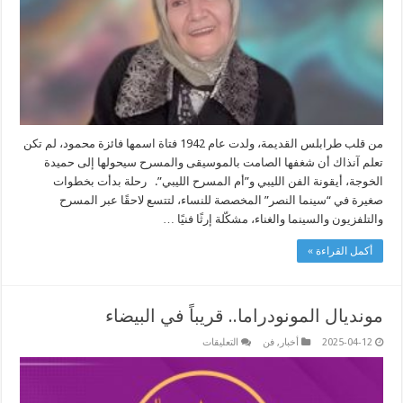
بحروف
من
ذهب
مغلقة
من قلب طرابلس القديمة، ولدت عام 1942 فتاة اسمها فائزة محمود، لم تكن
تعلم آنذاك أن شغفها الصامت بالموسيقى والمسرح سيحولها إلى حميدة
الخوجة، أيقونة الفن الليبي و”أم المسرح الليبي”. رحلة بدأت بخطوات
صغيرة في “سينما النصر” المخصصة للنساء، لتتسع لاحقًا عبر المسرح
والتلفزيون والسينما والغناء، مشكّلة إرثًا فنيًا …
أكمل القراءة »
مونديال المونودراما.. قريباً في البيضاء
على
2025-04-12
أخبار
,
فن
التعليقات
مونديال
المونودراما..
قريباً
في
البيضاء