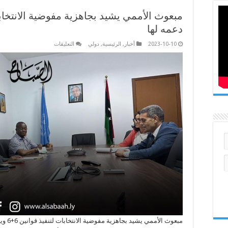
دعمه لها
على
2023-10-10
أخبار
,
الرئيسية
,
دولي
التعليقات
مبعوث
الأممي
يشيد
بجاهزية
مفوضية
الانتخابات
لتنفيذ
قوانين
6+6
ويؤكد
دعمه
لها
مغلقة
مبعوث 