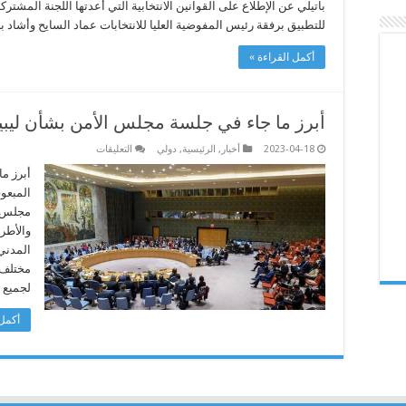
للتطبيق برفقة رئيس المفوضية العليا للانتخابات عماد السايح وأشاد
أكمل القراءة »
أبرز ما جاء في جلسة مجلس الأمن بشأن ليبيا
على
2023-04-18
أخبار
,
الرئيسية
,
دولي
التعليقات
أبرز
ما
أبرز م
جاء
المبعوث
في
جلسة
مجلس ا
مجلس
والأطر
الأمن
بشأن
المدني
ليبيا
مغلقة
مختلف م
لجميع 
أكمل 