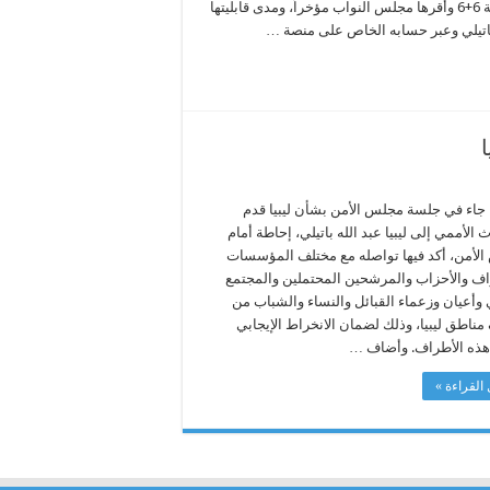
باتيلي عن الإطلاع على القوانين الانتخابية التي أعدتها اللجنة المشتركة 6+6 وأقرها مجلس النواب مؤخراً، ومدى قابليتها
 باتيلي وعبر حسابه الخاص على منصة …
ا جاء في جلسة مجلس الأمن بشأن ليبيا قدم
 الأممي إلى ليبيا عبد الله باتيلي، إحاطة أمام
لأمن، أكد فيها تواصله مع مختلف المؤسسات
اف والأحزاب والمرشحين المحتملين والمجتمع
 وأعيان وزعماء القبائل والنساء والشباب من
ناطق ليبيا، وذلك لضمان الانخراط الإيجابي
هذه الأطراف. وأضاف …
القراءة »