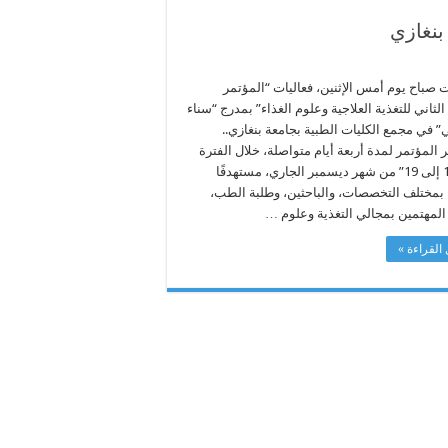
بنغازي
 صباح يوم أمس الإثنين، فعاليات “المؤتمر
لثاني للتغذية العلاجية وعلوم الغذاء” بمدرج “سناء
 في مجمع الكليات الطبية بجامعة بنغازي..
المؤتمر لمدة أربعة أيام متواصلة، خلال الفترة
من “16 إلى 19” من شهر ديسمبر الجاري، مستهدفًا
ء بمختلف التخصصات، والباحثين، وطلبة الطب،
المهتمين بمجالي التغذية وعلوم …
القراءة »