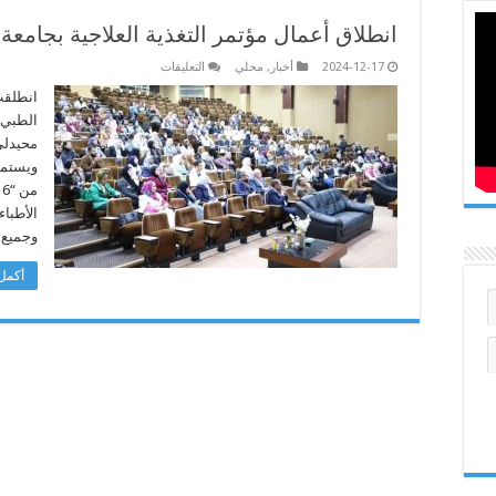
انطلاق أعمال مؤتمر التغذية العلاجية بجامعة 
على
2024-12-17
أخبار
,
محلي
التعليقات
انطلاق
أعمال
انطلقت
مؤتمر
الطبي ا
التغذية
العلاجية
محيدلي”
بجامعة
ويستمر 
بنغازي
مغلقة
الأطبا
وجميع 
أكمل 