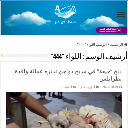
الرئيسية
/
الوسم:
اللواء “444”
أرشيف الوسم :
اللواء “444”
ذبح “جيفة” في مذبح دواجن تديره عمالة وافدة
بطرابلس
على
2024-10-01
أخبار
,
محلي
التعليقات
ذبح
“جيفة”
في
مذبح
دواجن
تديره
عمالة
وافدة
بطرابلس
مغلقة