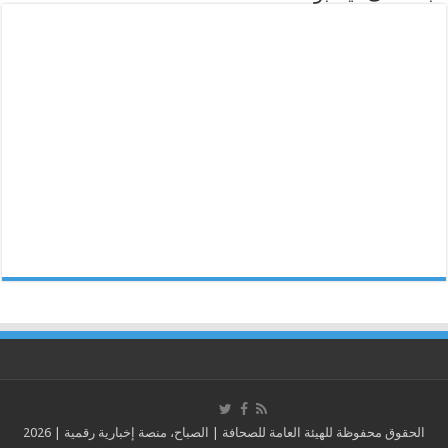
الحقوق محفوظة للهيئة العامة للصحافة | الصباح، منصة إخبارية رقمية | 2026