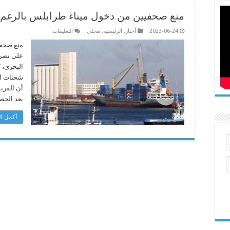
منع صحفيين من دخول ميناء طرابلس بالرغم
على
2023-06-24
أخبار
,
الرئيسية
,
محلي
التعليقات
منع
صحفيين
منع صحفي
من
على تصري
دخول
ميناء
البحري، 
طرابلس
شحنات ال
بالرغم
من
أن الفري
حصولهم
على
بعد الحص
تصريح
مغلقة
أكمل ال