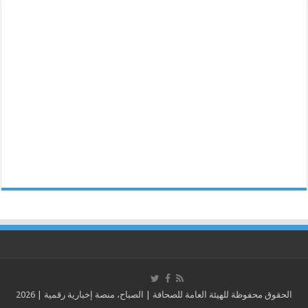
الحقوق محفوظة للهيئة العامة للصحافة | الصباح، منصة إخبارية رقمية | 2026