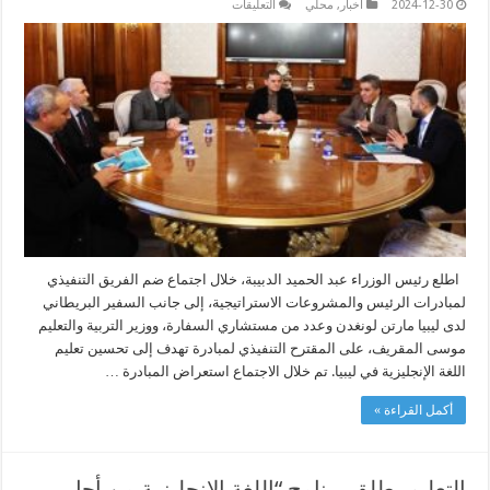
على
2024-12-30
أخبار
,
محلي
التعليقات
الدبيبة
يطلع
على
المقترح
التنفيذي
لمبادرة
لتحسين
تعليم
اللغة
الإنجليزية
مغلقة
اطلع رئيس الوزراء عبد الحميد الدبيبة، خلال اجتماع ضم الفريق التنفيذي
لمبادرات الرئيس والمشروعات الاستراتيجية، إلى جانب السفير البريطاني
لدى ليبيا مارتن لونغدن وعدد من مستشاري السفارة، ووزير التربية والتعليم
موسى المقريف، على المقترح التنفيذي لمبادرة تهدف إلى تحسين تعليم
اللغة الإنجليزية في ليبيا. تم خلال الاجتماع استعراض المبادرة …
أكمل القراءة »
التعليم يطلق برنامج “اللغة الإنجليزية من أجل