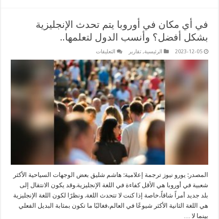
في أي مكان في أوروبا يتم تحدث الإنجليزية
بشكل أفضل؟ وأنسب الدول لتعلمها..
على
2023-12-05
الرئيسية
,
تقارير
التعليقات
في
أي
مكان
في
أوروبا
يتم
تحدث
الإنجليزية
بشكل
أفضل؟
وأنسب
الدول
لتعلمها..
مغلقة
المصدر: يورو نيوز ترجمة إعلامية: هاشم شليق بعض الوجهات السياحية الأكثر
شعبية في أوروبا هي الأقل كفاءة في اللغة الإنجليزية.وقد يكون الانتقال إلى
بلد جديد أمراً شاقاً،خاصة إذا كنت لا تتحدث اللغة. ونظرًا لكون اللغة الإنجليزية
هي اللغة الثانية الأكثر شيوعًا في العالم،فغالبًا ما تكون بمثابة البديل الفعلي
بينما لا …