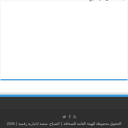
الحقوق محفوظة للهيئة العامة للصحافة | الصباح، منصة إخبارية رقمية | 2026