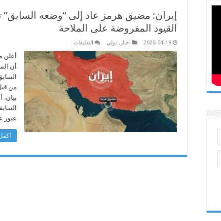
إيران: مضيق هرمز عاد إلى “وضعه السابق”
القيود المفروضة على الملاحة
على
2026-04-18
أخبار
,
دولي
التعليقات
إيران:
مضيق
أعلن مق
هرمز
أن الس
عاد
إلى
السابق
“وضعه
من قبل
السابق”
تحت
بيان، أ
رقابة
مشددة
السابق
بسبب
عبور ع
خرق
القيود
المفروضة
أكمل 
على
الملاحة
مغلقة