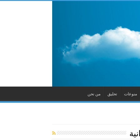
منوعات
تحليق
من نحن
نية