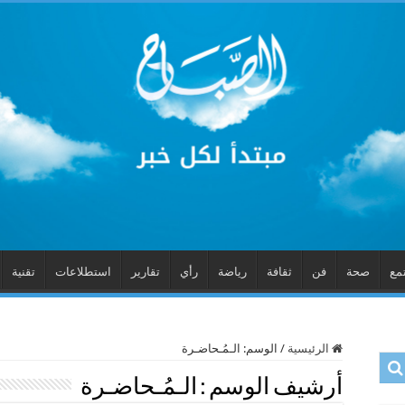
مع
صحة
فن
ثقافة
رياضة
رأي
تقارير
استطلاعات
تقنية
الرئيسية
/
الوسم:
الـمُـحاضـرة
أرشيف الوسم :
الـمُـحاضـرة