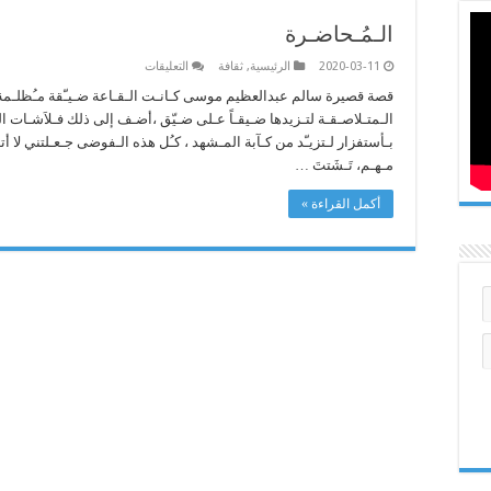
الـمُـحاضـرة
على
2020-03-11
الرئيسية
,
ثقافة
التعليقات
الـمُـحاضـرة
مغلقة
قصة قصيرة سالم عبدالعظيم موسى كـانـت الـقـاعة ضـيـّقة مـُظلـمة تـ
الـمتـلاصـقـة لتـزيدها ضـيقـاً عـلى ضـيّق ،أضـف إلى ذلك فـلاَشـات ال
بـأستفزار لـتزيـّد من كـآبة المـشهد ، كـُل هذه الـفوضى جـعـلتني لا أتـا
مـهـم، تَـشَتتَ …
أكمل القراءة »