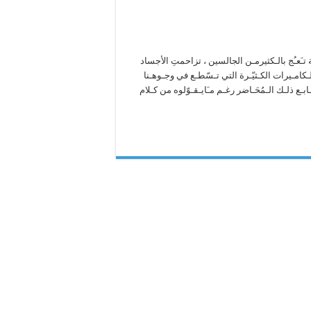
َعـُج بالـكثيرمـن الجالسين ، تزاحمتِ الأجساد
ـكامـيرات الكـثيّـرة التي تـسّطـع في وجـوهـنا
بـع ذلـك الـمُحَـاضر رغـم مـَايـقـوّلوه من كـلام