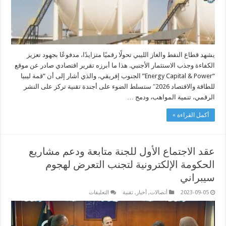
يشهد قطاع النفط والغاز الليبي تحولًا رقميًا متزايدًا، مدفوعًا بجهود تعزيز
الكفاءة وجذب الاستثمار الأجنبي. هذا ما أبرزه تقرير اقتصادي صادر عن موقع
“Energy Capital & Power” الجنوب إفريقي، والذي أشار إلى أن “قمة ليبيا
للطاقة والاقتصاد 2026″ ستسلط الضوء على أجندة تقنية تركز على النشر
الرقمي، تنمية المواهب، ودمج …
أكمل القراءة »
عقد الاجتماع الأول للجنة متابعة ودعم مشاريع
الحكومة الإلكترونية لتجنب التعرض لهجوم
سيبراني
على
2023-09-05
أتصالات
,
أخبار
,
تقنية
التعليقات
عقد
الاجتماع
الأول
للجنة
متابعة