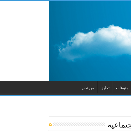
منوعات
تحليق
من نحن
جتماعية