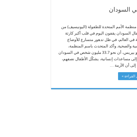
في السودان
منظمة الأمم المتحدة للطفولة (اليونيسيف) من
ال السودان يقفون اليوم في قلب أكبر كارثة
ة في العالم، في ظل تدهور متسارع للأوضاع
ية والصحية. وأكد المتحدث باسم المنظمة،
ريكاردو بيريس، أن نحو 33.7 مليون شخص في السودان
إلى مساعدات إنسانية، يشكّل الأطفال نصفهم،
إلى أن الأزمة …
القراءة »