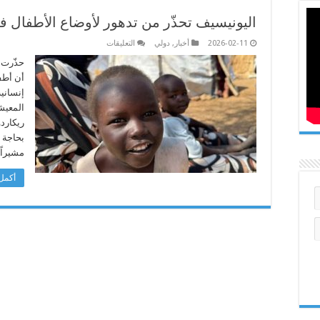
اليونيسيف تحذّر من تدهور لأوضاع الأطفال 
على
2026-02-11
أخبار
,
دولي
التعليقات
اليونيسيف
تحذّر
حذّرت 
من
أن أطف
تدهور
لأوضاع
إنساني
الأطفال
المعيش
في
السودان
مغلقة
بحاجة 
مشيراً 
أكمل 