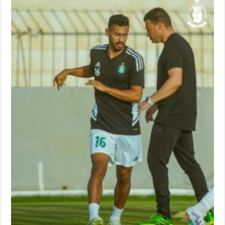
يتقدم
على
أبوسليم
بهدف
جميل
للاعبه
عبدالرحمن
الحنشي
بعد
17
دقيقة
لعب
في
واحدة
من
مباريات
الدور
السداسي
المقامة
الآن
بالملاعب
التونسية
مغلقة