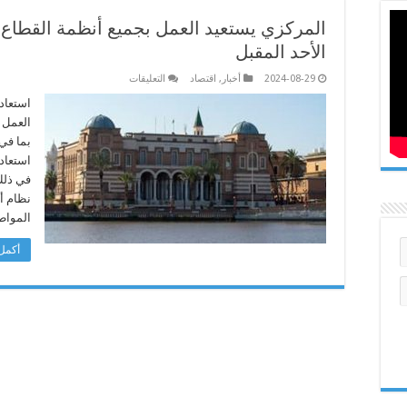
المركزي يستعيد العمل بجميع أنظمة القطاع 
الأحد المقبل
على
2024-08-29
أخبار
,
اقتصاد
التعليقات
المركزي
يستعيد
استعاد
العمل
العمل 
بجميع
أنظمة
بما في
القطاع
استعاد
المصرفي
ويعلن
دفع
المرتبات
نظام أ
الأحد
المواط
المقبل
مغلقة
أكمل 