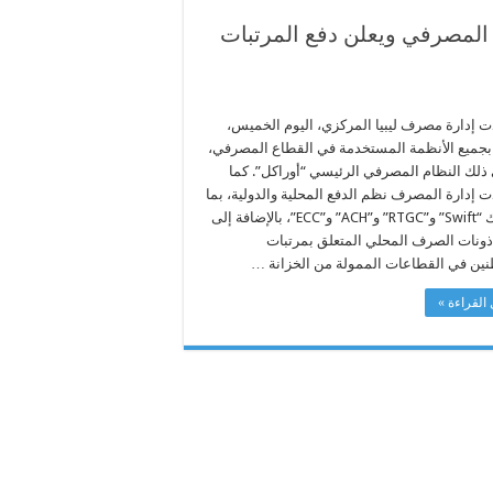
المصرفي ويعلن دفع المرتبات
ت إدارة مصرف ليبيا المركزي، اليوم الخميس،
بجميع الأنظمة المستخدمة في القطاع المصرفي،
 ذلك النظام المصرفي الرئيسي “أوراكل”. كما
ت إدارة المصرف نظم الدفع المحلية والدولية، بما
في ذلك “Swift” و”RTGC” و”ACH” و”ECC”، بالإضافة إلى
ذونات الصرف المحلي المتعلق بمرتبات
نين في القطاعات الممولة من الخزانة …
القراءة »