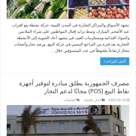
تشهد الأسواق والمراكز التجارية في المدن الليبية، حركة نشطة مع اقتراب
عيد الأضحى المبارك، وسط تزايد إقبال المواطنين على شراء الملابس
والمواد الغذائية ومستلزمات العيد، في مشهد أعاد الحيوية إلى الأنشطة
التجارية بعد فترة من التراجع النسبي في حركة البيع.. ورصد تجار وأصحاب
محال ارتفاعاً ملحوظاً في عدد المتسوقين خلال …
أكمل القراءة »
مصرف الجمهورية يطلق مبادرة لتوفير أجهزة
نقاط البيع (POS) مجانًا لدعم التجار
على
2025-02-24
أخبار
,
اقتصاد
التعليقات
مصرف
الجمهورية
يطلق
مبادرة
لتوفير
أجهزة
نقاط
البيع
(POS)