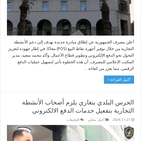
مجانًا
لدعم
التجار
مغلقة
أعلن مصرف الجمهورية عن إطلاق مبادرة جديدة تهدف إلى دعم الأنشطة
التجارية من خلال توفير أجهزة نقاط البيع (POS) مجانًا، في إطار جهوده لتعزيز
التحول نحو الدفع الإلكتروني وتطوير قطاع الأعمال. وأكد محمد سعيد، مدير
المكتب الإعلامي للمصرف، أن هذه الخطوة تأتي لتسهيل عمليات الدفع
الرقمي، مما يعزز من كفاءة …
أكمل القراءة »
الحرس البلدي بنغازي يلزم أصحاب الأنشطة
التجارية بتفعيل خدمات الدفع الالكتروني
على
2024-11-21
أخبار
,
محلي
التعليقات
الحرس
البلدي
بنغازي
يلزم
أصحاب