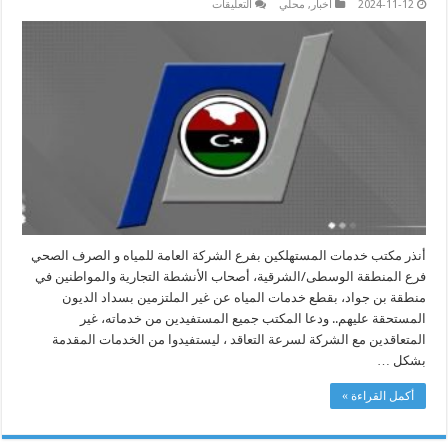
على
2024-11-12
أخبار
,
محلي
التعليقات
إنذار
بقطع
المياه
على
الأنشطة
التجارية
في
“بن
جواد”
مغلقة
أنذر مكتب خدمات المستهلكين بفرع الشركة العامة للمياه و الصرف الصحي
فرع المنطقة الوسطى/الشرقية، أصحاب الأنشطة التجارية والمواطنين في
منطقة بن جواد، بقطع خدمات المياه عن غير الملتزمين بسداد الديون
المستحقة عليهم.. ودعا المكتب جميع المستفيدين من خدماته، غير
المتعاقدين مع الشركة لسرعة التعاقد ، ليستفيدوا من الخدمات المقدمة
بشكل …
أكمل القراءة »