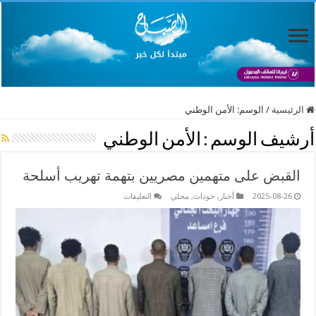
الرئيسية
/
الوسم:
الأمن الوطني
أرشيف الوسم :
الأمن الوطني
القبض على متهمين مصريين بتهمة تهريب أسلحة
على
2025-08-26
أخبار
,
حوداث
,
محلي
التعليقات
القبض
على
متهمين
مصريين
بتهمة
تهريب
أسلحة
مغلقة