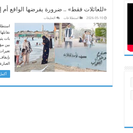
«للعائلات فقط» .. ضرورة يفرضها الواقع أم
على
2026-05-10
استطلاعات
التعليقات
«للعائلات
فقط»
استطلاع
..
نقابلها
ضرورة
يفرضها
بات يثي
الواقع
بين مؤ
أم
إقصاء
تغيرات
جماعي
للشباب
بإيقاف
؟
العبارة
مغلقة
أكمل 