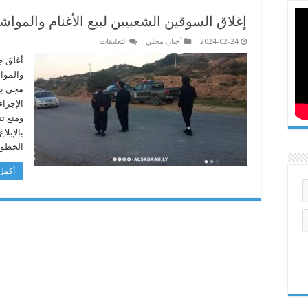
إغلاق السوقين الشعبيين لبيع الأغنام والمو
على
2024-02-24
أخبار
,
محلي
التعليقات
إغلاق
السوقين
أغلق جه
الشعبيين
والموا
لبيع
الأغنام
مجى ببل
والمواشي
الإجرا
بالخمس
وترهونة
ومنع تن
مغلقة
بالإبلا
الخطو
أكمل 