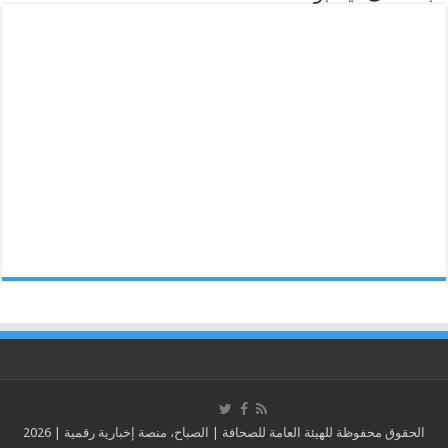
الحقوق محفوظة للهيئة العامة للصحافة | الصباح، منصة إخبارية رقمية | 2026