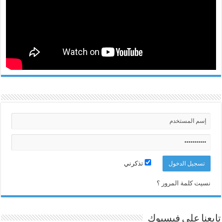
تذكرني
نسيت كلمة المرور ؟
تابعنا على فيسبوك