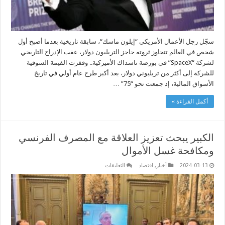
سجّل رجل الأعمال الأمريكي “إيلون ماسك“، سابقة تاريخية بعدما أصبح أول
شخص في العالم تتجاوز ثروته حاجز التريليون دولار، عقب الإدراج التاريخي
لشركة “SpaceX” في بورصة ناسداك الأميركية.. وقفزت القيمة السوقية
للشركة إلى أكثر من تريليوني دولار، بعد أكبر طرح عام أولي في تاريخ
الأسواق المالية، إذ جمعت نحو “75” …
أكمل القراءة »
الكبير يبحث تعزيز العلاقة مع المصرف الفرنسي
ومكافحة غسل الأموال
على
2024-03-13
أخبار
,
اقتصاد
التعليقات
الكبير
يبحث
تعزيز
العلاقة
مع
المصرف
الفرنسي
ومكافحة
غسل