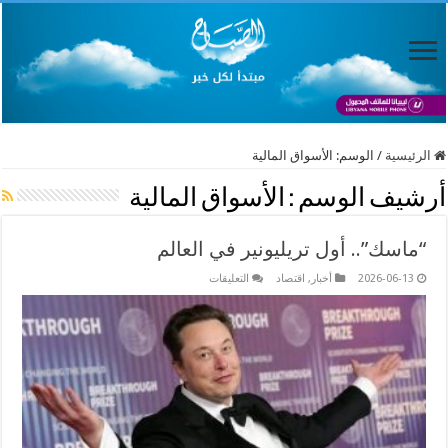
الرئيسية
/
الوسم:
الأسواق المالية
أرشيف الوسم :
الأسواق المالية
“ماسك”.. أول تريليونير في العالم
على
2026-06-13
أخبار
,
اقتصاد
التعليقات
“ماسك”..
أول
تريليونير
في
العالم
مغلقة