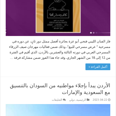
أبو
عزة
بالأردن
مغلقة
فاز الفنان الليبي فتحي أبو عزة بجائزة أفضل ممثل دور ثانٍ، عن دوره في
مسرحية ” عرض مسرحي للبيع”، وذلك ضمن فعاليات مهرجان صيف الزرقاء
المسرحي العربي في دورته الثالثة والعشرين بالأردن، الذي أقيم في الفترة
من 12 إلى 18 من الشهر الجاري. وقد جاء هذا الفوز ضمن مشاركة فرقة …
أكمل القراءة »
الأردن يبدأ بإجلاء مواطنيه من السودان بالتنسيق
مع السعودية والإمارات
على
2023-04-22
الرئيسية
,
دولي
التعليقات
الأردن
يبدأ
بإجلاء
مواطنيه