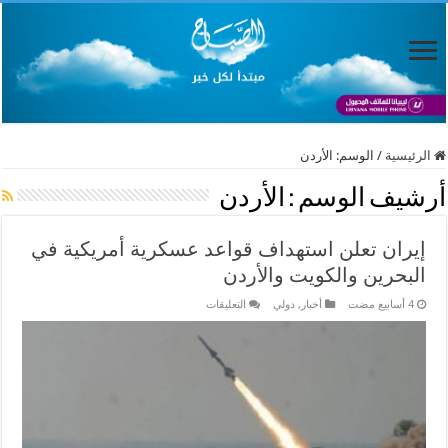
الرئيسية
/
الوسم:
الأردن
أرشيف الوسم :
الأردن
إيران تعلن استهداف قواعد عسكرية أمريكية في
البحرين والكويت والأردن
على
أخبار
,
دولي
التعليقات
إيران
تعلن
استهداف
قواعد
عسكرية
أمريكية
في
البحرين
والكويت
والأردن
مغلقة