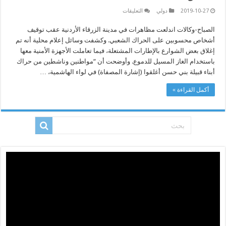
على
2019-10-27
دولي
التعليقات
مظاهرات
وإغلاق
الصباح-وكالات اندلعت مظاهرات في مدينة الزرقاء الأردنية عقب توقيف
شوارع
بمدينة
أشخاص محسوبين على الحراك الشعبي. وكشفت وسائل إعلام محلية أنه تم
في
الأردن
إغلاق بعض الشوارع بالإطارات المشتعلة، فيما تعاملت الأجهزة الأمنية معها
عقب
باستخدام الغاز المسيل للدموع. وأوضحت أن “مواطنين وناشطين من حراك
اعتقال
نشطاء
أبناء قبيلة بني حسن أغلقوا (إشارة المصفاة) في لواء الهاشمية، …
مغلقة
أكمل القراءة »