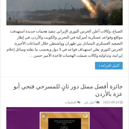
الصباح، وكالات أعلن الحرس الثوري الإيراني تنفيذ هجمات جديدة استهدفت
مواقع وقواعد عسكرية أميركية في البحرين والكويت والأردن، في إطار
التصعيد العسكري المتبادل بين طهران وواشنطن خلال الساعات الأخيرة.
الحرس الثوري يعلن استهداف قواعد في 3 دول وبحسب ما نقلته وسائل إعلام
إيرانية، وتداولته وكالات شملت الهجمات قاعدة الأمير حسن …
أكمل القراءة »
جائزة أفضل ممثل دور ثانٍ للمسرحي فتحي أبو
عزة بالأردن
على
2025-09-20
أخبار
,
فن
التعليقات
جائزة
أفضل
ممثل
دور
ثانٍ
للمسرحي
فتحي