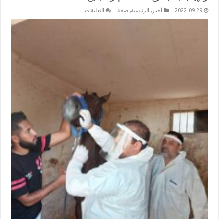
على
2022-09-29
أخبار
,
الرئيسية
,
صحة
التعليقات
الصحة
الحيوانية
تجمع
معلومات
للتأكد
من
صحة
معلومات
حول
انتشار
مرض
وبائي
بين
الخيول
وتهيب
بالجميع
الاهتمام
والتبليغ
مغلقة