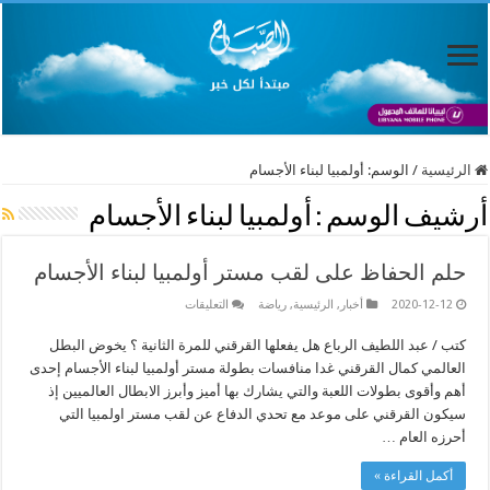
الرئيسية
/
الوسم:
أولمبيا لبناء الأجسام
أرشيف الوسم :
أولمبيا لبناء الأجسام
حلم الحفاظ على لقب مستر أولمبيا لبناء الأجسام
على
2020-12-12
أخبار
,
الرئيسية
,
رياضة
التعليقات
حلم
الحفاظ
كتب / عبد اللطيف الرباع هل يفعلها القرقني للمرة الثانية ؟ يخوض البطل
على
لقب
العالمي كمال القرقني غدا منافسات بطولة مستر أولمبيا لبناء الأجسام إحدى
مستر
أولمبيا
أهم وأقوى بطولات اللعبة والتي يشارك بها أميز وأبرز الابطال العالميين إذ
لبناء
سيكون القرقني على موعد مع تحدي الدفاع عن لقب مستر اولمبيا التي
الأجسام
مغلقة
أحرزه العام …
أكمل القراءة »