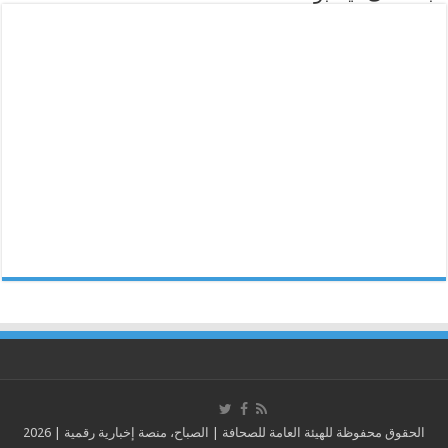
الحقوق محفوظة للهيئة العامة للصحافة | الصباح، منصة إخبارية رقمية | 2026