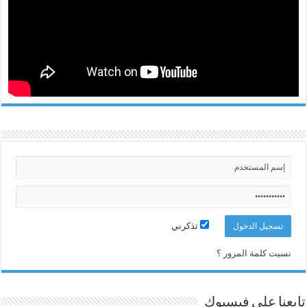
تذكرني
نسيت كلمة المرور ؟
تابعنا على فيسبوك