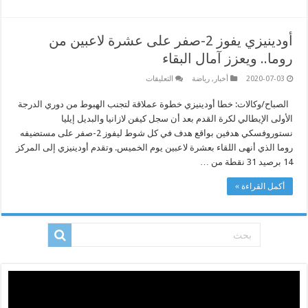
أودينيزي يفوز 2-صفر على عشرة لاعبين من
روما.. ويعزز آمال البقاء
على
2020-07-03
أخبار
,
رياضة
التعليقات
أودينيزي
يفوز
الصباح/وكالات: خطا أودينيزي خطوة عملاقة لتجنب الهبوط من دوري الدرجة
2-
صفر
الأولى الإيطالي لكرة القدم بعد أن سجل كيفن لازانيا والبديل إيليا
على
عشرة
نستوروفسكي هدفين بواقع هدف في كل شوط ليفوز 2-صفر على مستضيفه
لاعبين
روما الذي أنهى اللقاء بعشرة لاعبين يوم الخميس. وتقدم أودينيزي إلى المركز
من
روما..
14 برصيد 31 نقطة من …
ويعزز
آمال
البقاء
أكمل القراءة »
مغلقة