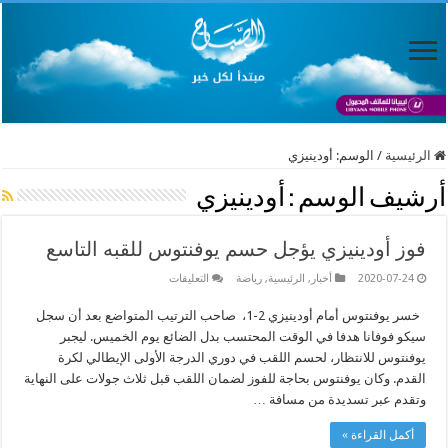
الرئيسية
/
الوسم:
أودينيزي
أرشيف الوسم :
أودينيزي
فوز أودينيزي يؤجل حسم يوفنتوس للقبه التاسع
على
2020-07-24
أخبار
,
الرئيسية
,
رياضة
التعليقات
فوز
أودينيزي
خسر يوفنتوس أمام أودينيزي 2-1، صاحب الترتيب المتواضع بعد أن سجل
يؤجل
حسم
سيكو فوفانا هدفا في الوقت المحتسب بدل الضائع يوم الخميس. ليجبر
يوفنتوس
للقبه
يوفنتوس للانتظار، لحسم اللقب في دوري الدرجة الأولى الإيطالي لكرة
التاسع
القدم. وكان يوفنتوس بحاجة للفوز لضمان اللقب قبل ثلاث جولات على النهاية
مغلقة
وتقدم عبر تسديدة من مسافة …
أكمل القراءة »