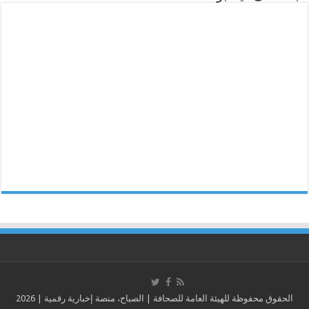
الحقوق محفوظة للهيئة العامة للصحافة | الصباح، منصة إخبارية رقمية | 2026