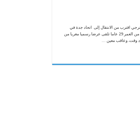
رجي اقترب من الانتقال إلى اتحاد جدة في
الانتقالات الشتوية الحالية.. وأكدت أن متوسط ميدان المكشخة البالغ من العمر 29 عاما تلقى عرضا رسميا مغريا من
رد وقت. وعاقب معين …